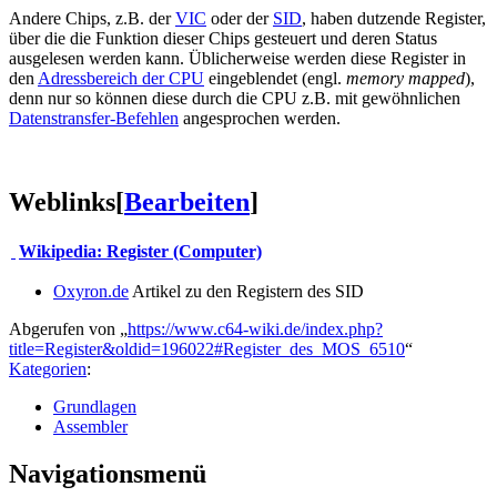
Andere Chips, z.B. der
VIC
oder der
SID
, haben dutzende Register,
über die die Funktion dieser Chips gesteuert und deren Status
ausgelesen werden kann. Üblicherweise werden diese Register in
den
Adressbereich der CPU
eingeblendet (engl.
memory mapped
),
denn nur so können diese durch die CPU z.B. mit gewöhnlichen
Datenstransfer-Befehlen
angesprochen werden.
Weblinks
[
Bearbeiten
]
Wikipedia: Register (Computer)
Oxyron.de
Artikel zu den Registern des SID
Abgerufen von „
https://www.c64-wiki.de/index.php?
title=Register&oldid=196022#Register_des_MOS_6510
“
Kategorien
:
Grundlagen
Assembler
Navigationsmenü