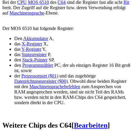
Bei der
CPU
MOS 6510
des
C64
sind die Register fast alle acht
Bit
breit. Der Zugriff auf die Register bzw. deren Verwendung erfolgt
auf
Maschinensprache
-Ebene.
Der MOS 6510 hat folgende Register:
Den
Akkumulator
A,
das
X-Register
X,
das
Y-Register
Y,
das
Statusregister
P,
den
Stack-Pointer
SP,
den
Programmzähler
PC, der als einziges Register 16 Bit groß
ist, sowie
der
Prozessorport ($01)
und das zugehörige
Datenrichtungsregister ($00)
. Obwohl diese beiden Register
mit den
Maschinensprachebefehlen
zum Ansprechen von
RAM angesprochen werden, sind sie
nicht
Teil des RAMs
bzw. werden nicht in den RAM-Chips des C64 gespeichert,
sondern direkt in der CPU.
Weitere Chips des C64
[
Bearbeiten
]