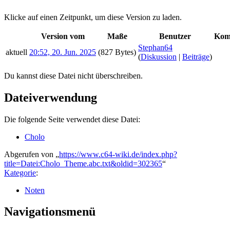
Klicke auf einen Zeitpunkt, um diese Version zu laden.
Version vom
Maße
Benutzer
Kom
Stephan64
aktuell
20:52, 20. Jun. 2025
(827 Bytes)
(
Diskussion
|
Beiträge
)
Du kannst diese Datei nicht überschreiben.
Dateiverwendung
Die folgende Seite verwendet diese Datei:
Cholo
Abgerufen von „
https://www.c64-wiki.de/index.php?
title=Datei:Cholo_Theme.abc.txt&oldid=302365
“
Kategorie
:
Noten
Navigationsmenü