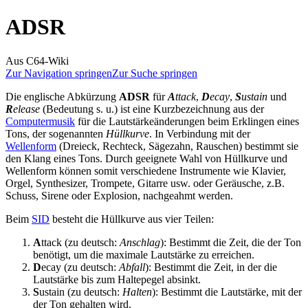
ADSR
Aus C64-Wiki
Zur Navigation springen
Zur Suche springen
Die englische Abkürzung
ADSR
für
A
ttack
,
D
ecay
,
S
ustain
und
R
elease
(Bedeutung s. u.) ist eine Kurzbezeichnung aus der
Computermusik
für die Lautstärkeänderungen beim Erklingen eines
Tons, der sogenannten
Hüllkurve
. In Verbindung mit der
Wellenform
(Dreieck, Rechteck, Sägezahn, Rauschen) bestimmt sie
den Klang eines Tons. Durch geeignete Wahl von Hüllkurve und
Wellenform können somit verschiedene Instrumente wie Klavier,
Orgel, Synthesizer, Trompete, Gitarre usw. oder Geräusche, z.B.
Schuss, Sirene oder Explosion, nachgeahmt werden.
Beim
SID
besteht die Hüllkurve aus vier Teilen:
A
ttack (zu deutsch:
Anschlag
): Bestimmt die Zeit, die der Ton
benötigt, um die maximale Lautstärke zu erreichen.
D
ecay (zu deutsch:
Abfall
): Bestimmt die Zeit, in der die
Lautstärke bis zum Haltepegel absinkt.
S
ustain (zu deutsch:
Halten
): Bestimmt die Lautstärke, mit der
der Ton gehalten wird.