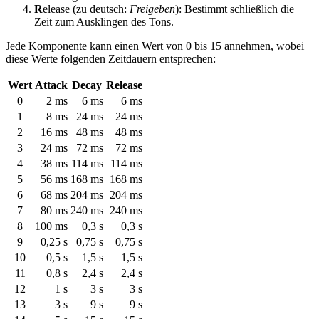
R
elease (zu deutsch:
Freigeben
): Bestimmt schließlich die
Zeit zum Ausklingen des Tons.
Jede Komponente kann einen Wert von 0 bis 15 annehmen, wobei
diese Werte folgenden Zeitdauern entsprechen:
Wert
Attack
Decay
Release
0
2 ms
6 ms
6 ms
1
8 ms
24 ms
24 ms
2
16 ms
48 ms
48 ms
3
24 ms
72 ms
72 ms
4
38 ms
114 ms
114 ms
5
56 ms
168 ms
168 ms
6
68 ms
204 ms
204 ms
7
80 ms
240 ms
240 ms
8
100 ms
0,3 s
0,3 s
9
0,25 s
0,75 s
0,75 s
10
0,5 s
1,5 s
1,5 s
11
0,8 s
2,4 s
2,4 s
12
1 s
3 s
3 s
13
3 s
9 s
9 s