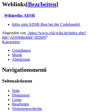
Weblinks
[
Bearbeiten
]
Wikipedia: ADSR
Infos zum ADSR-Bug bei der Codebase64
Abgerufen von „
https://www.c64-wiki.de/index.php?
title=ADSR&oldid=302695
“
Kategorien
:
Grundlagen
Musik
Abkürzung
Navigationsmenü
Seitenaktionen
Seite
Diskussion
Lesen
Bearbeiten
Versionsgeschichte