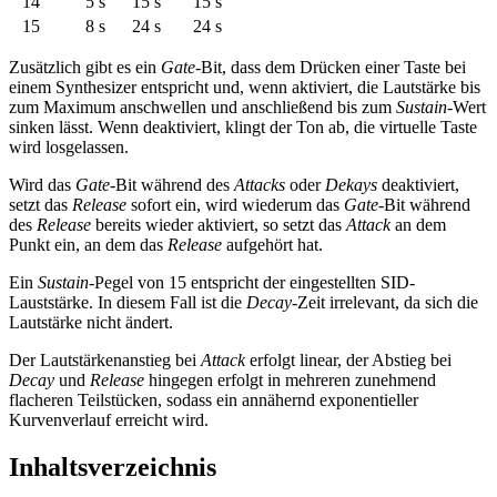
14
5 s
15 s
15 s
15
8 s
24 s
24 s
Zusätzlich gibt es ein
Gate
-Bit, dass dem Drücken einer Taste bei
einem Synthesizer entspricht und, wenn aktiviert, die Lautstärke bis
zum Maximum anschwellen und anschließend bis zum
Sustain
-Wert
sinken lässt. Wenn deaktiviert, klingt der Ton ab, die virtuelle Taste
wird losgelassen.
Wird das
Gate
-Bit während des
Attacks
oder
Dekays
deaktiviert,
setzt das
Release
sofort ein, wird wiederum das
Gate
-Bit während
des
Release
bereits wieder aktiviert, so setzt das
Attack
an dem
Punkt ein, an dem das
Release
aufgehört hat.
Ein
Sustain
-Pegel von 15 entspricht der eingestellten SID-
Lauststärke. In diesem Fall ist die
Decay
-Zeit irrelevant, da sich die
Lautstärke nicht ändert.
Der Lautstärkenanstieg bei
Attack
erfolgt linear, der Abstieg bei
Decay
und
Release
hingegen erfolgt in mehreren zunehmend
flacheren Teilstücken, sodass ein annähernd exponentieller
Kurvenverlauf erreicht wird.
Inhaltsverzeichnis