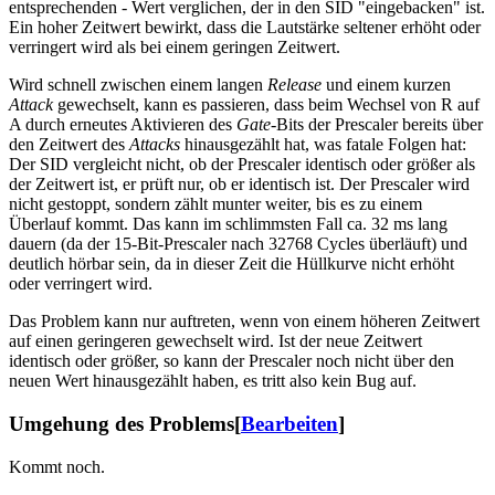
entsprechenden - Wert verglichen, der in den SID "eingebacken" ist.
Ein hoher Zeitwert bewirkt, dass die Lautstärke seltener erhöht oder
verringert wird als bei einem geringen Zeitwert.
Wird schnell zwischen einem langen
Release
und einem kurzen
Attack
gewechselt, kann es passieren, dass beim Wechsel von R auf
A durch erneutes Aktivieren des
Gate
-Bits der Prescaler bereits über
den Zeitwert des
Attacks
hinausgezählt hat, was fatale Folgen hat:
Der SID vergleicht nicht, ob der Prescaler identisch oder größer als
der Zeitwert ist, er prüft nur, ob er identisch ist. Der Prescaler wird
nicht gestoppt, sondern zählt munter weiter, bis es zu einem
Überlauf kommt. Das kann im schlimmsten Fall ca. 32 ms lang
dauern (da der 15-Bit-Prescaler nach 32768 Cycles überläuft) und
deutlich hörbar sein, da in dieser Zeit die Hüllkurve nicht erhöht
oder verringert wird.
Das Problem kann nur auftreten, wenn von einem höheren Zeitwert
auf einen geringeren gewechselt wird. Ist der neue Zeitwert
identisch oder größer, so kann der Prescaler noch nicht über den
neuen Wert hinausgezählt haben, es tritt also kein Bug auf.
Umgehung des Problems
[
Bearbeiten
]
Kommt noch.