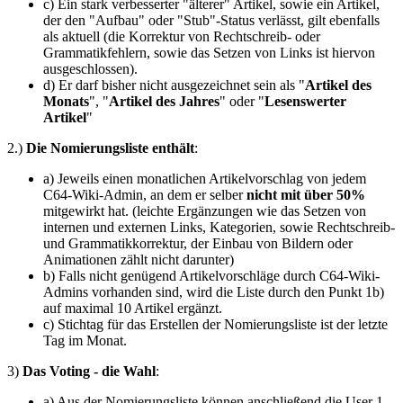
c) Ein stark verbesserter "älterer" Artikel, sowie ein Artikel,
der den "Aufbau" oder "Stub"-Status verlässt, gilt ebenfalls
als aktuell (die Korrektur von Rechtschreib- oder
Grammatikfehlern, sowie das Setzen von Links ist hiervon
ausgeschlossen).
d) Er darf bisher nicht ausgezeichnet sein als "
Artikel des
Monats
", "
Artikel des Jahres
" oder "
Lesenswerter
Artikel
"
2.)
Die Nomierungsliste enthält
:
a) Jeweils einen monatlichen Artikelvorschlag von jedem
C64-Wiki-Admin, an dem er selber
nicht mit über 50%
mitgewirkt hat. (leichte Ergänzungen wie das Setzen von
internen und externen Links, Kategorien, sowie Rechtschreib-
und Grammatikkorrektur, der Einbau von Bildern oder
Animationen zählt nicht darunter)
b) Falls nicht genügend Artikelvorschläge durch C64-Wiki-
Admins vorhanden sind, wird die Liste durch den Punkt 1b)
auf maximal 10 Artikel ergänzt.
c) Stichtag für das Erstellen der Nomierungsliste ist der letzte
Tag im Monat.
3)
Das Voting - die Wahl
:
a) Aus der Nomierungsliste können anschließend die User 1