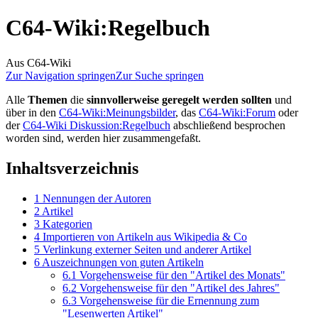
C64-Wiki
:
Regelbuch
Aus C64-Wiki
Zur Navigation springen
Zur Suche springen
Alle
Themen
die
sinnvollerweise geregelt werden sollten
und
über in den
C64-Wiki:Meinungsbilder
, das
C64-Wiki:Forum
oder
der
C64-Wiki Diskussion:Regelbuch
abschließend besprochen
worden sind, werden hier zusammengefaßt.
Inhaltsverzeichnis
1
Nennungen der Autoren
2
Artikel
3
Kategorien
4
Importieren von Artikeln aus Wikipedia & Co
5
Verlinkung externer Seiten und anderer Artikel
6
Auszeichnungen von guten Artikeln
6.1
Vorgehensweise für den "Artikel des Monats"
6.2
Vorgehensweise für den "Artikel des Jahres"
6.3
Vorgehensweise für die Ernennung zum
"Lesenwerten Artikel"