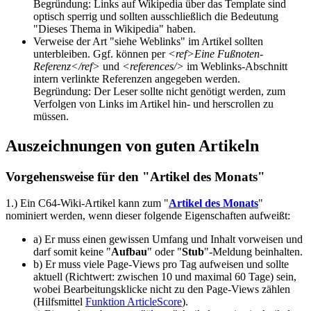
Begründung: Links auf Wikipedia über das Template sind
optisch sperrig und sollten ausschließlich die Bedeutung
"Dieses Thema in Wikipedia" haben.
Verweise der Art "siehe Weblinks" im Artikel sollten
unterbleiben. Ggf. können per
<ref>Eine Fußnoten-
Referenz</ref>
und
<references/>
im Weblinks-Abschnitt
intern verlinkte Referenzen angegeben werden.
Begründung: Der Leser sollte nicht genötigt werden, zum
Verfolgen von Links im Artikel hin- und herscrollen zu
müssen.
Auszeichnungen von guten Artikeln
Vorgehensweise für den "Artikel des Monats"
1.) Ein C64-Wiki-Artikel kann zum "
Artikel des Monats
"
nominiert werden, wenn dieser folgende Eigenschaften aufweißt:
a) Er muss einen gewissen Umfang und Inhalt vorweisen und
darf somit keine "
Aufbau
" oder "
Stub
"-Meldung beinhalten.
b) Er muss viele Page-Views pro Tag aufweisen und sollte
aktuell (Richtwert: zwischen 10 und maximal 60 Tage) sein,
wobei Bearbeitungsklicke nicht zu den Page-Views zählen
(Hilfsmittel
Funktion ArticleScore
).