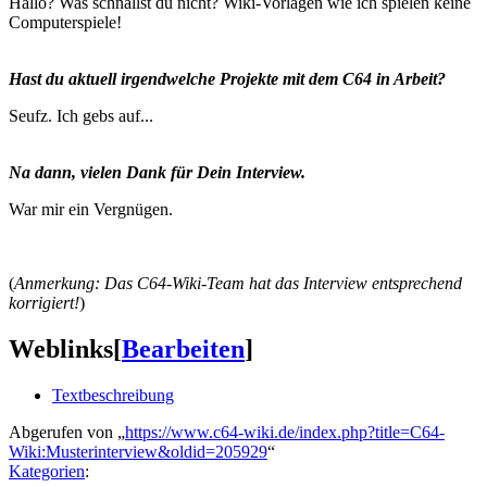
Hallo? Was schnallst du nicht? Wiki-Vorlagen wie ich spielen keine
Computerspiele!
Hast du aktuell irgendwelche Projekte mit dem C64 in Arbeit?
Seufz. Ich gebs auf...
Na dann, vielen Dank für Dein Interview.
War mir ein Vergnügen.
(
Anmerkung: Das C64-Wiki-Team hat das Interview entsprechend
korrigiert!
)
Weblinks
[
Bearbeiten
]
Textbeschreibung
Abgerufen von „
https://www.c64-wiki.de/index.php?title=C64-
Wiki:Musterinterview&oldid=205929
“
Kategorien
: