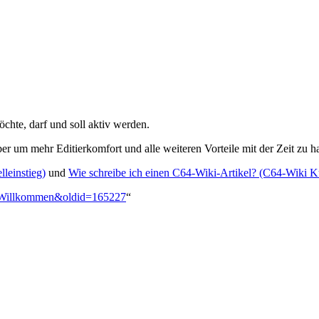
chte, darf und soll aktiv werden.
er um mehr Editierkomfort und alle weiteren Vorteile mit der Zeit zu 
lleinstieg)
und
Wie schreibe ich einen C64-Wiki-Artikel? (C64-Wiki K
i:Willkommen&oldid=165227
“