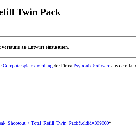
efill Twin Pack
t vorläufig als Entwurf einzustufen.
he
Computerspielesammlung
der Firma
Psytronik Software
aus dem Jahr
Break_Shootout_/_Total_Refill_Twin_Pack&oldid=309000
“