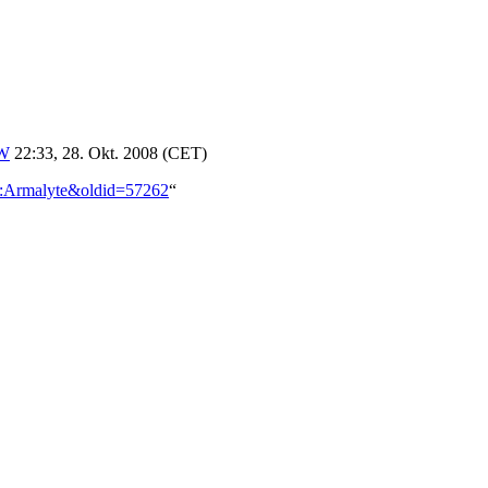
.W
22:33, 28. Okt. 2008 (CET)
on:Armalyte&oldid=57262
“