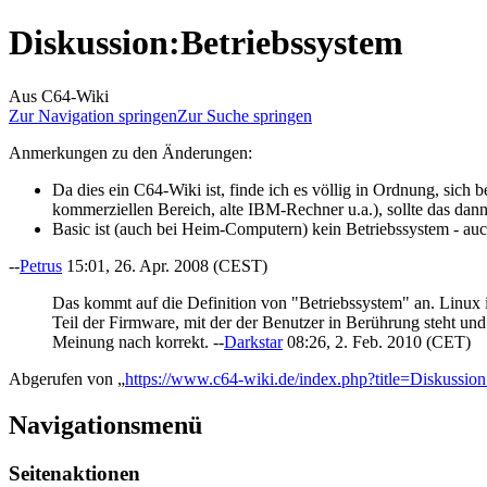
Diskussion
:
Betriebssystem
Aus C64-Wiki
Zur Navigation springen
Zur Suche springen
Anmerkungen zu den Änderungen:
Da dies ein C64-Wiki ist, finde ich es völlig in Ordnung, sich 
kommerziellen Bereich, alte IBM-Rechner u.a.), sollte das dan
Basic ist (auch bei Heim-Computern) kein Betriebssystem - auc
--
Petrus
15:01, 26. Apr. 2008 (CEST)
Das kommt auf die Definition von "Betriebssystem" an. Linux i
Teil der Firmware, mit der der Benutzer in Berührung steht un
Meinung nach korrekt. --
Darkstar
08:26, 2. Feb. 2010 (CET)
Abgerufen von „
https://www.c64-wiki.de/index.php?title=Diskussi
Navigationsmenü
Seitenaktionen