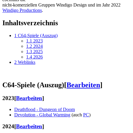
nicht-komerziellen Gruppen Windigo Design und im Jahr 2022
Windigo Productions
.
Inhaltsverzeichnis
1
C64-Spiele (Auszug)
1.1
2023
1.2
2024
1.3
2025
1.4
2026
2
Weblinks
C64-Spiele (Auszug)
[
Bearbeiten
]
2023
[
Bearbeiten
]
Deathflood - Dungeon of Doom
Devolution - Global Warming
(auch
PC
)
2024
[
Bearbeiten
]