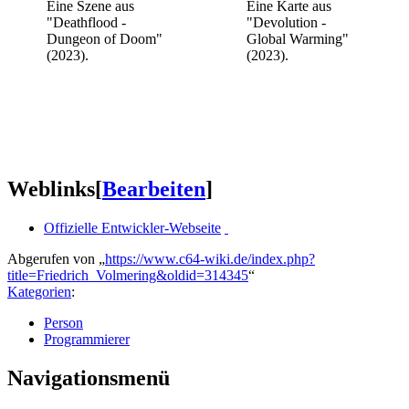
Eine Szene aus
Eine Karte aus
"Deathflood -
"Devolution -
Dungeon of Doom"
Global Warming"
(2023).
(2023).
Weblinks
[
Bearbeiten
]
Offizielle Entwickler-Webseite
Abgerufen von „
https://www.c64-wiki.de/index.php?
title=Friedrich_Volmering&oldid=314345
“
Kategorien
:
Person
Programmierer
Navigationsmenü