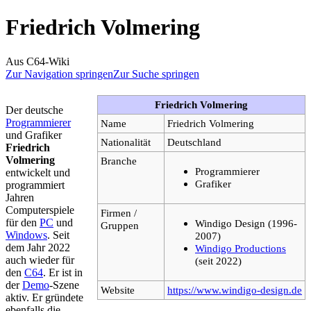
Friedrich Volmering
Aus C64-Wiki
Zur Navigation springen
Zur Suche springen
Friedrich Volmering
Der deutsche
Programmierer
Name
Friedrich Volmering
und Grafiker
Nationalität
Deutschland
Friedrich
Volmering
Branche
Programmierer
entwickelt und
Grafiker
programmiert
Jahren
Computerspiele
Firmen /
für den
PC
und
Windigo Design (1996-
Gruppen
Windows
. Seit
2007)
dem Jahr 2022
Windigo Productions
auch wieder für
(seit 2022)
den
C64
. Er ist in
der
Demo
-Szene
Website
https://www.windigo-design.de
aktiv. Er gründete
ebenfalls die