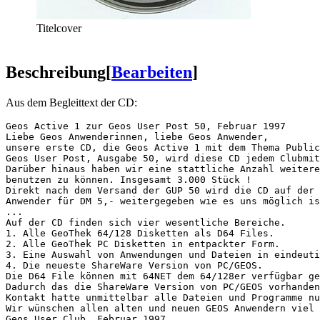
Titelcover
Beschreibung
[
Bearbeiten
]
Aus dem Begleittext der CD:
Geos Active 1 zur Geos User Post 50, Februar 1997

Liebe Geos Anwenderinnen, liebe Geos Anwender,

unsere erste CD, die Geos Active 1 mit dem Thema Public
Geos User Post, Ausgabe 50, wird diese CD jedem Clubmit
Darüber hinaus haben wir eine stattliche Anzahl weitere
benutzen zu können. Insgesamt 3.000 Stück !

Direkt nach dem Versand der GUP 50 wird die CD auf der 
Anwender für DM 5,- weitergegeben wie es uns möglich is
...

Auf der CD finden sich vier wesentliche Bereiche. 

1. Alle GeoThek 64/128 Disketten als D64 Files.

2. Alle GeoThek PC Disketten in entpackter Form.

3. Eine Auswahl von Anwendungen und Dateien in eindeuti
4. Die neueste ShareWare Version von PC/GEOS.

Die D64 File können mit 64NET dem 64/128er verfügbar ge
Dadurch das die ShareWare Version von PC/GEOS vorhanden
Kontakt hatte unmittelbar alle Dateien und Programme nu
Wir wünschen allen alten und neuen GEOS Anwendern viel 
Geos User Club, Februar 1997
