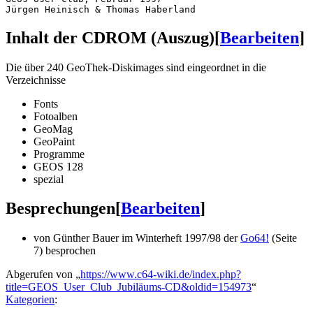
Inhalt der CDROM (Auszug)
[
Bearbeiten
]
Die über 240 GeoThek-Diskimages sind eingeordnet in die
Verzeichnisse
Fonts
Fotoalben
GeoMag
GeoPaint
Programme
GEOS 128
spezial
Besprechungen
[
Bearbeiten
]
von Günther Bauer im Winterheft 1997/98 der
Go64!
(Seite
7) besprochen
Abgerufen von „
https://www.c64-wiki.de/index.php?
title=GEOS_User_Club_Jubiläums-CD&oldid=154973
“
Kategorien
: