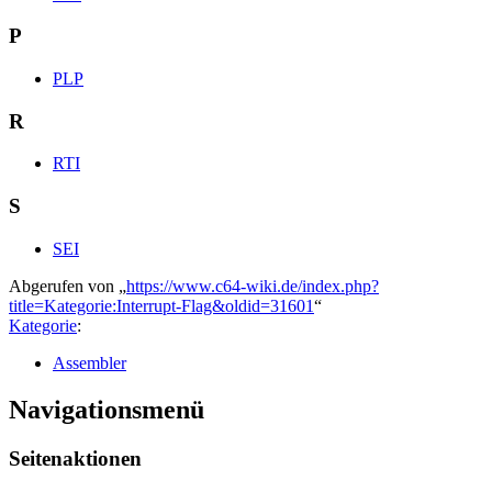
P
PLP
R
RTI
S
SEI
Abgerufen von „
https://www.c64-wiki.de/index.php?
title=Kategorie:Interrupt-Flag&oldid=31601
“
Kategorie
:
Assembler
Navigationsmenü
Seitenaktionen