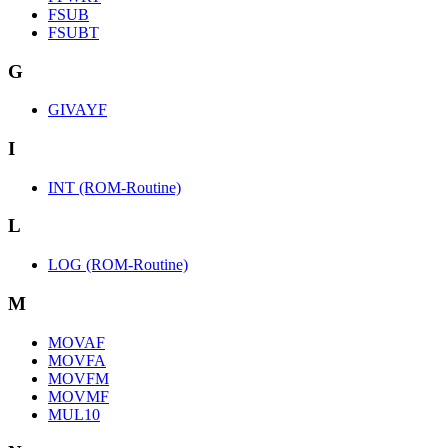
FSUB
FSUBT
G
GIVAYF
I
INT (ROM-Routine)
L
LOG (ROM-Routine)
M
MOVAF
MOVFA
MOVFM
MOVMF
MUL10