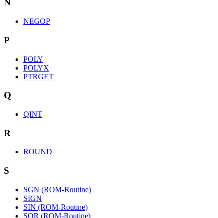
N
NEGOP
P
POLY
POLYX
PTRGET
Q
QINT
R
ROUND
S
SGN (ROM-Routine)
SIGN
SIN (ROM-Routine)
SQR (ROM-Routine)