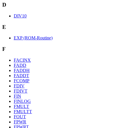
D
DIV10
E
EXP (ROM-Routine)
F
FACINX
FADD
FADDH
FADDT
FCOMP
FDIV
FDIVT
FIN
FINLOG
FMULT
FMULTT
FOUT
FPWR
FPWRT