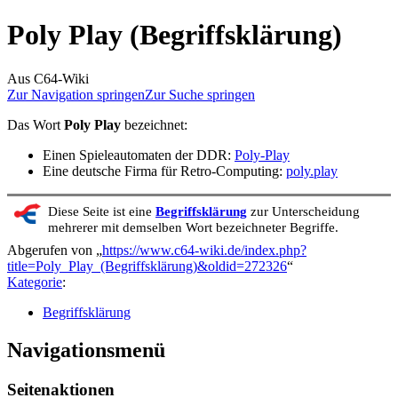
Poly Play (Begriffsklärung)
Aus C64-Wiki
Zur Navigation springen
Zur Suche springen
Das Wort
Poly Play
bezeichnet:
Einen Spieleautomaten der DDR:
Poly-Play
Eine deutsche Firma für Retro-Computing:
poly.play
Diese Seite ist eine
Begriffsklärung
zur Unterscheidung
mehrerer mit demselben Wort bezeichneter Begriffe.
Abgerufen von „
https://www.c64-wiki.de/index.php?
title=Poly_Play_(Begriffsklärung)&oldid=272326
“
Kategorie
:
Begriffsklärung
Navigationsmenü
Seitenaktionen