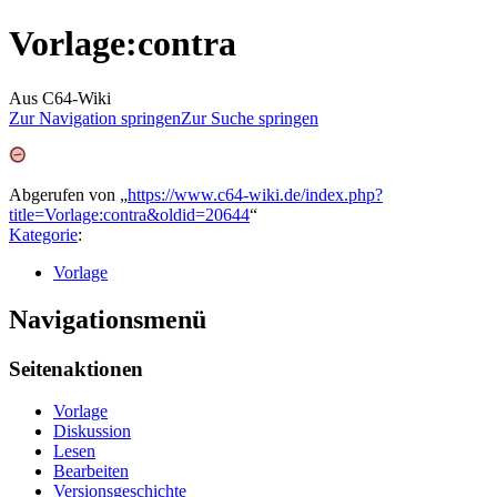
Vorlage
:
contra
Aus C64-Wiki
Zur Navigation springen
Zur Suche springen
Abgerufen von „
https://www.c64-wiki.de/index.php?
title=Vorlage:contra&oldid=20644
“
Kategorie
:
Vorlage
Navigationsmenü
Seitenaktionen
Vorlage
Diskussion
Lesen
Bearbeiten
Versionsgeschichte