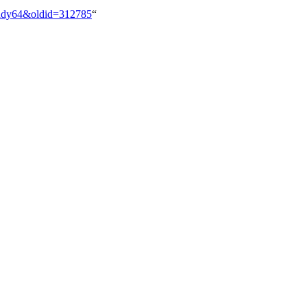
ready64&oldid=312785
“