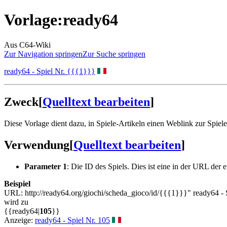
Vorlage
:
ready64
Aus C64-Wiki
Zur Navigation springen
Zur Suche springen
ready64 - Spiel Nr. {{{1}}}
Zweck
[
Quelltext bearbeiten
]
Diese Vorlage dient dazu, in Spiele-Artikeln einen Weblink zur Spiel
Verwendung
[
Quelltext bearbeiten
]
Parameter 1
: Die ID des Spiels. Dies ist eine in der URL der 
Beispiel
URL: http://ready64.org/giochi/scheda_gioco/id/{{{1}}}" ready64 - 
wird zu
{{ready64|
105
}}
Anzeige:
ready64 - Spiel Nr. 105