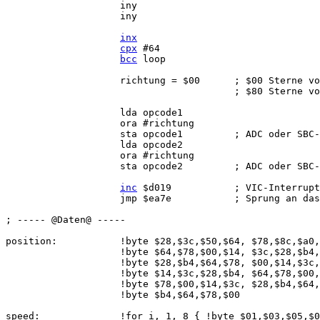
                    iny

                    iny

inx
cpx
 #64

bcc
 loop

                    richtung = $00      ; $00 Sterne vo
                                        ; $80 Sterne vo
                    lda opcode1

                    ora #richtung

                    sta opcode1         ; ADC oder SBC-
                    lda opcode2

                    ora #richtung

                    sta opcode2         ; ADC oder SBC-
inc
 $d019           ; VIC-Interrupt
                    jmp $ea7e           ; Sprung an das
; ----- @Daten@ -----

position:           !byte $28,$3c,$50,$64, $78,$8c,$a0,
                    !byte $64,$78,$00,$14, $3c,$28,$b4,
                    !byte $28,$b4,$64,$78, $00,$14,$3c,
                    !byte $14,$3c,$28,$b4, $64,$78,$00,
                    !byte $78,$00,$14,$3c, $28,$b4,$64,
                    !byte $b4,$64,$78,$00

speed:              !for i, 1, 8 { !byte $01,$03,$05,$0