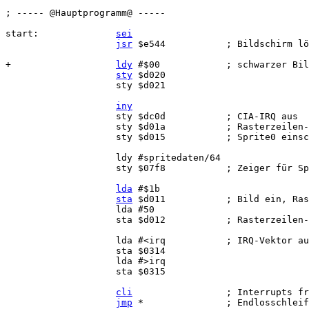
; ----- @Hauptprogramm@ -----

start:              
sei
jsr
 $e544           ; Bildschirm lö
+                   
ldy
 #$00            ; schwarzer Bil
sty
 $d020

                    sty $d021

iny
                    sty $dc0d           ; CIA-IRQ aus

                    sty $d01a           ; Rasterzeilen-
                    sty $d015           ; Sprite0 einsc
                    ldy #spritedaten/64

                    sty $07f8           ; Zeiger für Sp
lda
 #$1b

sta
 $d011           ; Bild ein, Ras
                    lda #50

                    sta $d012           ; Rasterzeilen-
                    lda #<irq           ; IRQ-Vektor au
                    sta $0314

                    lda #>irq

                    sta $0315

cli
                 ; Interrupts fr
jmp
 *               ; Endlosschleif