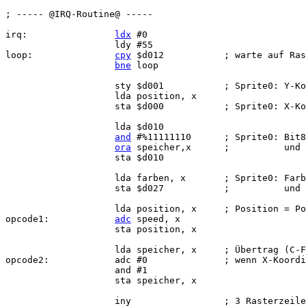
; ----- @IRQ-Routine@ -----

irq:                
ldx
 #0

                    ldy #55

loop:               
cpy
 $d012           ; warte auf Ras
bne
 loop

                    sty $d001           ; Sprite0: Y-Ko
                    lda position, x

                    sta $d000           ; Sprite0: X-Ko
                    lda $d010

and
 #%11111110      ; Sprite0: Bit8
ora
 speicher,x      ;          und 
                    sta $d010

                    lda farben, x       ; Sprite0: Farb
                    sta $d027           ;          und 
                    lda position, x     ; Position = Po
opcode1:            
adc
 speed, x

                    sta position, x

                    lda speicher, x     ; Übertrag (C-F
opcode2:            adc #0              ; wenn X-Koordi
                    and #1

                    sta speicher, x

                    iny                 ; 3 Rasterzeile