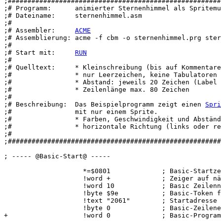
;######################################################
;# Programm:      animierter Sternenhimmel als Spritemu
;# Dateiname:     sternenhimmel.asm

;#

;# Assembler:     
ACME
;# Assemblierung: acme -f cbm -o sternenhimmel.prg ster
;#

;# Start mit:     
RUN
;#

;# Quelltext:     * Kleinschreibung (bis auf Kommentare
;#                * nur Leerzeichen, keine Tabulatoren

;#                * Abstand: jeweils 20 Zeichen (Label 
;#                * Zeilenlänge max. 80 Zeichen

;#

;# Beschreibung:  Das Beispielprogramm zeigt einen 
Spri
;#                mit nur einem Sprite.

;#                * Farben, Geschwindigkeit und Abständ
;#                * horizontale Richtung (links oder re
;#

;######################################################
; ----- @Basic-Start@ -----

                    *=$0801             ; Basic-Startze
                    !word +             ; Zeiger auf nä
                    !word 10            ; Basic Zeilenn
                    !byte $9e           ; Basic-Token f
                    !text "2061"        ; Startadresse 
                    !byte 0             ; Basic-Zeilene
+                   !word 0             ; Basic-Program