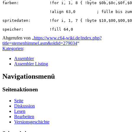
farben:             !for i, 1, 8 { !byte $0b,$0c,$0f,$0
                    !align 63,0         ; fülle bis zum
spritedaten:        !for i, 1, 7 { !byte $10,$00,$00,$0
Abgerufen von „
https://www.c64-wiki.de/index.php?
title=sternenhimmel.asm&oldid=279034
“
Kategorien
:
Assembler
Assembler Listing
Navigationsmenü
Seitenaktionen
Seite
Diskussion
Lesen
Bearbeiten
Versionsgeschichte