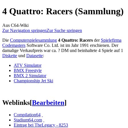
4 Quattro: Racers (Sammlung)
Aus C64-Wiki
Zur Navigation springen
Zur Suche springen
Die
Computerspielesammlung
4 Quattro: Racers
der
Spielefirma
Codemasters
Software Co. Ltd. ist im Jahr 1991 erschienen. Der
damalige Verkaufpreis war ca. ? DM und beinhaltete 4 Spiele auf 1
Diskette
und
Datasette
:
ATV Simulator
BMX Freestyle
BMX 2 Simulator
Championship Jet Ski
Weblinks
[
Bearbeiten
]
Compilation64
Stadium64.com
Eintrag bei TheLegacy - 8253