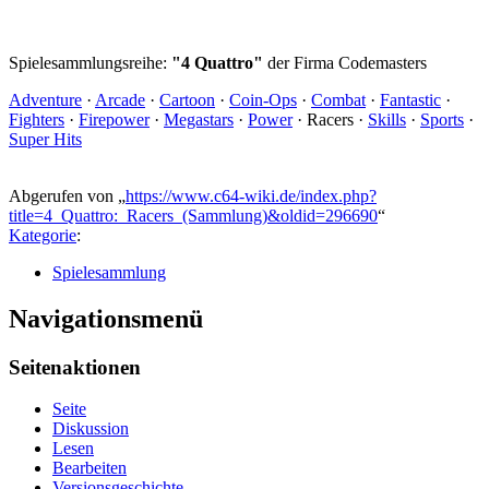
Spielesammlungsreihe:
"4 Quattro"
der Firma Codemasters
Adventure
·
Arcade
·
Cartoon
·
Coin-Ops
·
Combat
·
Fantastic
·
Fighters
·
Firepower
·
Megastars
·
Power
·
Racers
·
Skills
·
Sports
·
Super Hits
Abgerufen von „
https://www.c64-wiki.de/index.php?
title=4_Quattro:_Racers_(Sammlung)&oldid=296690
“
Kategorie
:
Spielesammlung
Navigationsmenü
Seitenaktionen
Seite
Diskussion
Lesen
Bearbeiten
Versionsgeschichte