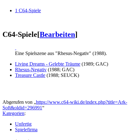
1
C64-Spiele
C64-Spiele
[
Bearbeiten
]
Eine Spielszene aus "Rhesus-Negativ" (1988).
Living Dreams - Gelebte Träume
(1989; GAC)
Rhesus-Negativ
(1988; GAC)
Treasure Castle
(1988; SEUCK)
Abgerufen von „
https://www.c64-wiki.de/index.php?title=Ark-
Soft&oldid=296991
“
Kategorien
:
Unfertig
Spielefirma