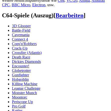
weitere Heimcomputersysteme wie
C64
,
VC-20
,
Amiga
,
Amstrad
CPC
,
BBC Micro
,
Electron
, usw.
C64-Spiele (Auszug)
[
Bearbeiten
]
3D Glooper
Battle-Field
Cavemania
Connect 4
Cops'n'Robbers
Crack-Up
Crossfire (Atlantis)
Death Race
Dickies Diamonds
Encounter!
Globetrotter
Gunfighter
Hobgoblin
Killing Machine
League Challenge
Monster Munch
Moontorc
Periscope Up
Pro Golf
Rattler