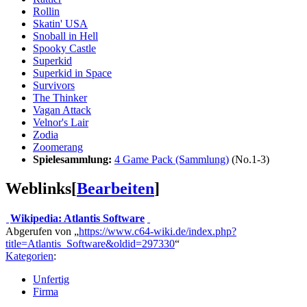
Rollin
Skatin' USA
Snoball in Hell
Spooky Castle
Superkid
Superkid in Space
Survivors
The Thinker
Vagan Attack
Velnor's Lair
Zodia
Zoomerang
Spielesammlung:
4 Game Pack (Sammlung)
(No.1-3)
Weblinks
[
Bearbeiten
]
Wikipedia: Atlantis Software
Abgerufen von „
https://www.c64-wiki.de/index.php?
title=Atlantis_Software&oldid=297330
“
Kategorien
:
Unfertig
Firma