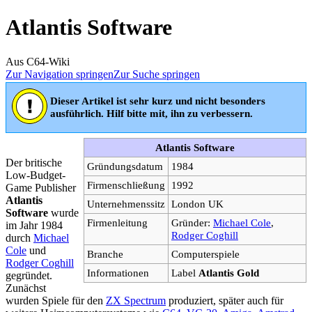
Atlantis Software
Aus C64-Wiki
Zur Navigation springen
Zur Suche springen
Dieser Artikel ist sehr kurz und nicht besonders
ausführlich. Hilf bitte mit, ihn zu verbessern.
Atlantis Software
Der britische
Gründungsdatum
1984
Low-Budget-
Firmenschließung
1992
Game Publisher
Atlantis
Unternehmenssitz
London UK
Software
wurde
Firmenleitung
Gründer:
Michael Cole
,
im Jahr 1984
Rodger Coghill
durch
Michael
Cole
und
Branche
Computerspiele
Rodger Coghill
Informationen
Label
Atlantis Gold
gegründet.
Zunächst
wurden Spiele für den
ZX Spectrum
produziert, später auch für