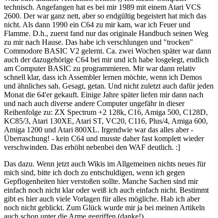
technisch. Angefangen hat es bei mir 1989 mit einem Atari VCS
2600. Der war ganz nett, aber so endgültig begeistert hat mich das
nicht. Als dann 1990 ein C64 zu mir kam, war ich Feuer und
Flamme. D.h., zuerst fand nur das originale Handbuch seinen Weg
zu mir nach Hause. Das habe ich verschlungen und "trocken"
Commodore BASIC V2 gelernt. Ca. zwei Wochen später war dann
auch der dazugehörige C64 bei mir und ich habe losgelegt, endlich
am Computer BASIC zu programmieren. Mir war dann relativ
schnell klar, dass ich Assembler lernen möchte, wenn ich Demos
und ähnliches sah. Gesagt, getan. Und nicht zuletzt auch dafür jeden
Monat die 64'er gekauft. Einige Jahre später liefen mir dann nach
und nach auch diverse andere Computer ungefähr in dieser
Reihenfolge zu: ZX Spectrum +2 128k, C16, Amiga 500, C128D,
KC85/3, Atari 130XE, Atari ST, VC20, C116, Plus/4, Amiga 600,
Amiga 1200 und Atari 800XL. Irgendwie war das alles aber -
Überraschung! - kein C64 und musste daher fast komplett wieder
verschwinden. Das erhöht nebenbei den WAF deutlich. :]
Das dazu. Wenn jetzt auch Wikis im Allgemeinen nichts neues für
mich sind, bitte ich doch zu entschuldigen, wenn ich gegen
Gepflogenheiten hier verstoßen sollte. Manche Sachen sind mir
einfach noch nicht klar oder weiß ich auch einfach nicht. Bestimmt
gibt es hier auch viele Vorlagen für alles mögliche. Hab ich aber
noch nicht geblickt. Zum Glück wurde mir ja bei meinen Artikeln
auch schon unter die Arme gegriffen (danke!).