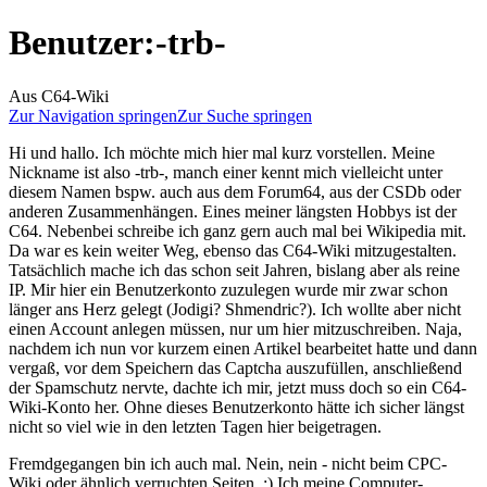
Benutzer
:
-trb-
Aus C64-Wiki
Zur Navigation springen
Zur Suche springen
Hi und hallo. Ich möchte mich hier mal kurz vorstellen. Meine
Nickname ist also -trb-, manch einer kennt mich vielleicht unter
diesem Namen bspw. auch aus dem Forum64, aus der CSDb oder
anderen Zusammenhängen. Eines meiner längsten Hobbys ist der
C64. Nebenbei schreibe ich ganz gern auch mal bei Wikipedia mit.
Da war es kein weiter Weg, ebenso das C64-Wiki mitzugestalten.
Tatsächlich mache ich das schon seit Jahren, bislang aber als reine
IP. Mir hier ein Benutzerkonto zuzulegen wurde mir zwar schon
länger ans Herz gelegt (Jodigi? Shmendric?). Ich wollte aber nicht
einen Account anlegen müssen, nur um hier mitzuschreiben. Naja,
nachdem ich nun vor kurzem einen Artikel bearbeitet hatte und dann
vergaß, vor dem Speichern das Captcha auszufüllen, anschließend
der Spamschutz nervte, dachte ich mir, jetzt muss doch so ein C64-
Wiki-Konto her. Ohne dieses Benutzerkonto hätte ich sicher längst
nicht so viel wie in den letzten Tagen hier beigetragen.
Fremdgegangen bin ich auch mal. Nein, nein - nicht beim CPC-
Wiki oder ähnlich verruchten Seiten. ;) Ich meine Computer-