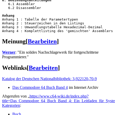
6. Bedienungsanleitungen                               
   6.1 Assembler                                       
   6.2 Disassembler                                    
Anhang
Anhang 1 : Tabelle der Parametertypen                  
Anhang 2 : Steuerzeichen in den Listings               
Anhang 3 : Umwandlungstabelle Hexadezimal-Dezimal      
Meinung
[
Bearbeiten
]
Werner
: "Ein solides Nachschlagewerk für fortgeschrittene
Programmierer."
Weblinks
[
Bearbeiten
]
Katalog der Deutschen Nationalbibliothek: 3-922120-70-9
Das Commodore 64 Buch Band 4
im Internet Archiv
Abgerufen von „
https://www.c64-wiki.de/index.php?
title=Das_Commodore_64_Buch_Band_4:_Ein_Leitfaden_für_Syst
Kategorien
:
Buch