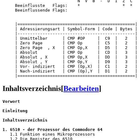
                              N  V  B  -  D  I  Z  C

     Beeinflusste   Flags:    *                 *  *

     Beeinflussende Flags:
     |===============================================|

     | Adressierungsart | Symbol-Form | Code | Bytes |

     |-----------------------------------------------|

     | Unmittelbar      | CMP #OP     |  C9  |   2   |

     | Zero Page        | CMP Op      |  C5  |   2   |

     | Zero Page  , X   | CMP Op,X    |  D5  |   2   |

     | Absolut          | CMP Op      |  CD  |   3   |

     | Absolut , X      | CMP Op,X    |  DD  |   3   |

     | Absolut , Y      | CMP Op,Y    |  D9  |   3   |

     | Vor- indiziert   | CMP (Op,X)  |  C1  |   2   |

     | Nach-indiziert   | CMP (Op),Y  |  D1  |   2   |

Inhaltsverzeichnis
[
Bearbeiten
]
Vorwort
                                                
Einleitung 
                                            
Inhaltsverzeichnis
                                     
1. 6510 - der Prozessor des Commodore 64               
   1.1 Funktion eines Mikroprozessors                  
   1.2 Die Register des 6510                           