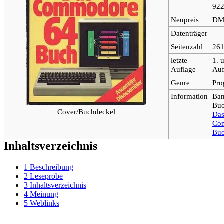
922
Neupreis
DM 
Datenträger
Seitenzahl
26
letzte
1. 
Auflage
Auf
Genre
Pro
Information
Ban
Buc
Cover/Buchdeckel
Da
Co
Bu
Inhaltsverzeichnis
1
Beschreibung
2
Leseprobe
3
Inhaltsverzeichnis
4
Meinung
5
Weblinks