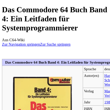
Das Commodore 64 Buch Band
4: Ein Leitfaden für
Systemprogrammierer
Aus C64-Wiki
Zur Navigation springen
Zur Suche springen
Das Commodore 64 Buch Band 4: Ein Leitfaden für Systempro
Sprache
deu
Autor(en)
Han
Sch
Wer
Verlag
Mar
Ver
Jahr
19
ISBN
ISB