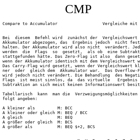
CMP
Compare to Accumulator	                Vergleiche m
Bei  diesem  Befehl wird  zunächst der  Vergleichswert 
Akkumulator abgezogen, das  Ergebnis jedoch  nicht fest
halten. Der Akkumulator wird also nicht  verändert. Jed
werden  die  Flags  so  gesetzt,  als ob  eine Subtrakt
stattgefunden hätte. Das Zero-Flag ist also  dann geset
wenn der Akkumulator identisch mit dem Vergleichswert w
Das Carry-Flag wird gesetzt, wenn der Vergleichswert kl
ner  oder  gleich dem  Akkumulator war.  Das Overflow-F
wird jedoch nicht verändert. Die Behandlung  des Negati
Flags  ist meist sinnlos, da  das virtuelle   Ergebnis 
Subtraktion an sich meist keinen Informationswert besit
Tabellarisch  kann  man die  Verzweigungsmöglichkeiten 
folgt angeben:
A kleiner als         M: BCC

A kleiner oder gleich M: BEQ / BCC 

A gleich              M: BEQ 

A größer oder gleich  M: BCS

A größer als          M: BEQ $+2, BCS