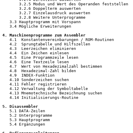
       3.2.5 Modus und Wert des Operanden feststellen  
       3.2.6 Doppelterm auswerten                      16
       3.2.7 Einzelausdruck auswerten                  16
       3.2.8 Weitere Unterprogramme                    16
   3.3 Hauptprogramm mit Vorspann                      17
   3.4 Mögliche Erweiterungen                          
4. Maschinenprogramme zum Assembler                    
   4.1  Konstantenvereinbarungen / ROM-Routinen        
   4.2  Sprungtabelle und Hilfszellen                  
   4.3  Leerzeichen eliminieren                        
   4.4  Ein Zeichen einlesen                           
   4.5  Eine Programmzeile lesen                       
   4.6  Eine Textzeile lesen                           
   4.7  Wert von Hexadezimalzahl bestimmen             
   4.8  Hexadezimal-Zahl bilden                        
   4.9  INDEX-Funktion                                 
   4.10 Sonderzeichen suchen                           
   4.11 Fehler registrieren                            
   4.12 Verwaltung der Symboltabelle                   
   4.13 Mnemotechnische Bezeichnung suchen             
   4.14 Initialisierungs-Routine                       
5. Disassembler                                        
   5.1 DATA-Zeilen                                     
   5.2 Unterprogramme                                  
   5.3 Hauptprogramm                                   
   5.4 Ergänzungen                                     