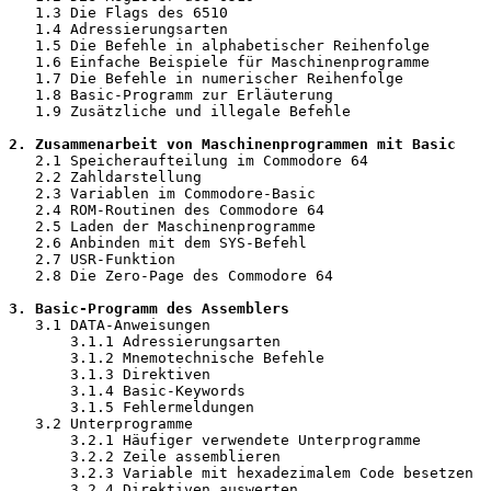
   1.3 Die Flags des 6510                              
   1.4 Adressierungsarten                              
   1.5 Die Befehle in alphabetischer Reihenfolge       
   1.6 Einfache Beispiele für Maschinenprogramme       
   1.7 Die Befehle in numerischer Reihenfolge          
   1.8 Basic-Programm zur Erläuterung                  
   1.9 Zusätzliche und illegale Befehle                
2. Zusammenarbeit von Maschinenprogrammen mit Basic    
   2.1 Speicheraufteilung im Commodore 64              
   2.2 Zahldarstellung                                 
   2.3 Variablen im Commodore-Basic                    
   2.4 ROM-Routinen des Commodore 64                   
   2.5 Laden der Maschinenprogramme                    
   2.6 Anbinden mit dem SYS-Befehl                     
   2.7 USR-Funktion                                    
   2.8 Die Zero-Page des Commodore 64                  
3. Basic-Programm des Assemblers                       
   3.1 DATA-Anweisungen                                
       3.1.1 Adressierungsarten                        
       3.1.2 Mnemotechnische Befehle                   
       3.1.3 Direktiven                                
       3.1.4 Basic-Keywords                            
       3.1.5 Fehlermeldungen                           
   3.2 Unterprogramme                                  
       3.2.1 Häufiger verwendete Unterprogramme        
       3.2.2 Zeile assemblieren                        
       3.2.3 Variable mit hexadezimalem Code besetzen  
       3.2.4 Direktiven auswerten                      