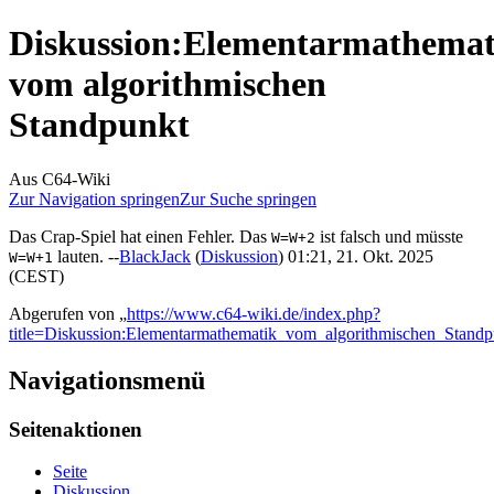
Diskussion
:
Elementarmathemat
vom algorithmischen
Standpunkt
Aus C64-Wiki
Zur Navigation springen
Zur Suche springen
Das Crap-Spiel hat einen Fehler. Das
ist falsch und müsste
W=W+2
lauten. --
BlackJack
(
Diskussion
) 01:21, 21. Okt. 2025
W=W+1
(CEST)
Abgerufen von „
https://www.c64-wiki.de/index.php?
title=Diskussion:Elementarmathematik_vom_algorithmischen_Stan
Navigationsmenü
Seitenaktionen
Seite
Diskussion