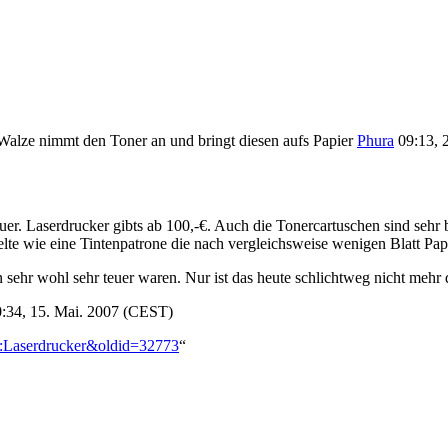
 Walze nimmt den Toner an und bringt diesen aufs Papier
Phura
09:13, 
er. Laserdrucker gibts ab 100,-€. Auch die Tonercartuschen sind sehr b
e wie eine Tintenpatrone die nach vergleichsweise wenigen Blatt Papie
 sehr wohl sehr teuer waren. Nur ist das heute schlichtweg nicht mehr d
:34, 15. Mai. 2007 (CEST)
on:Laserdrucker&oldid=32773
“