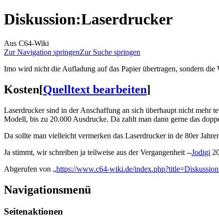
Diskussion
:
Laserdrucker
Aus C64-Wiki
Zur Navigation springen
Zur Suche springen
Imo wird nicht die Aufladung auf das Papier übertragen, sondern die
Kosten
[
Quelltext bearbeiten
]
Laserdrucker sind in der Anschaffung an sich überhaupt nicht mehr teu
Modell, bis zu 20.000 Ausdrucke. Da zahlt man dann gerne das doppelt
Da sollte man vielleicht vermerken das Laserdrucker in de 80er Jahren
Ja stimmt, wir schreiben ja teilweise aus der Vergangenheit --
Jodigi
20
Abgerufen von „
https://www.c64-wiki.de/index.php?title=Diskussi
Navigationsmenü
Seitenaktionen