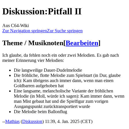
Diskussion
:
Pitfall II
Aus C64-Wiki
Zur Navigation springen
Zur Suche springen
Theme / Musiknoten
[
Bearbeiten
]
Ich glaube, da fehlen noch ein oder zwei Melodien. Es gab nach
meiner Erinnerung vier Melodien:
Die langweilige Dauer-Dudelmelodie
Die fröhliche, flotte Melodie zum Spielstart (in Dur, glaube
ich): Kam übrigens auch immer dann, wenn man einen
Goldbarren aufgehoben hat
Eine langsame, melancholische Variante der fröhlichen
Melodie (in Moll, würde ich sagen): Kam immer dann, wenn
man Mist gebaut hat und die Spielfigur zum vorigen
Ausgangspunkt zurücktransportiert wurde
Die Melodie beim Ballonflug
--
Mathias
(
Diskussion
) 11:39, 4. Jan. 2025 (CET)