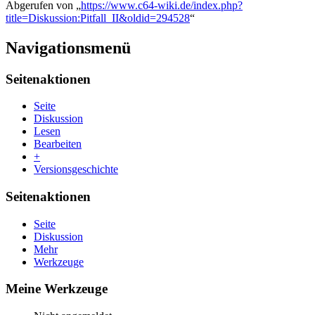
Abgerufen von „
https://www.c64-wiki.de/index.php?
title=Diskussion:Pitfall_II&oldid=294528
“
Navigationsmenü
Seitenaktionen
Seite
Diskussion
Lesen
Bearbeiten
+
Versionsgeschichte
Seitenaktionen
Seite
Diskussion
Mehr
Werkzeuge
Meine Werkzeuge