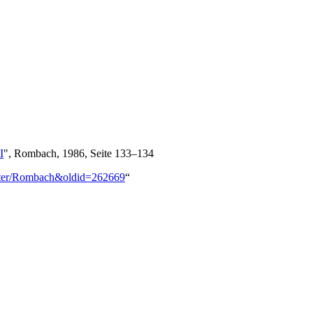
I
", Rombach, 1986, Seite 133–134
aster/Rombach&oldid=262669
“