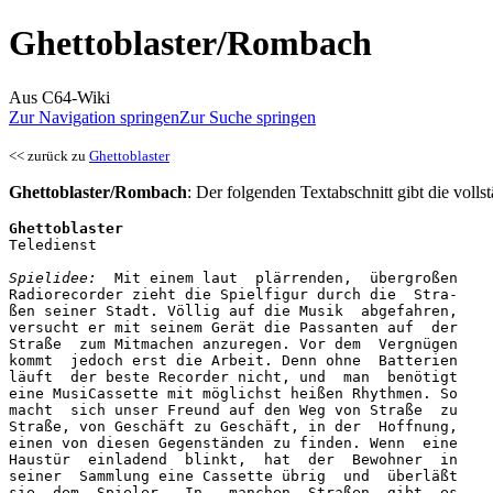
Ghettoblaster/Rombach
Aus C64-Wiki
Zur Navigation springen
Zur Suche springen
<< zurück zu
Ghettoblaster
Ghettoblaster/Rombach
: Der folgenden Textabschnitt gibt die voll
Ghettoblaster
Teledienst

Spielidee:
  Mit einem laut  plärrenden,  übergroßen

Radiorecorder zieht die Spielfigur durch die  Stra-

ßen seiner Stadt. Völlig auf die Musik  abgefahren,

versucht er mit seinem Gerät die Passanten auf  der

Straße  zum Mitmachen anzuregen. Vor dem  Vergnügen

kommt  jedoch erst die Arbeit. Denn ohne  Batterien

läuft  der beste Recorder nicht, und  man  benötigt

eine MusiCassette mit möglichst heißen Rhythmen. So

macht  sich unser Freund auf den Weg von Straße  zu

Straße, von Geschäft zu Geschäft, in der  Hoffnung,

einen von diesen Gegenständen zu finden. Wenn  eine

Haustür  einladend  blinkt,  hat  der  Bewohner  in

seiner  Sammlung eine Cassette übrig  und  überläßt

sie  dem  Spieler.  In   manchen  Straßen  gibt  es
