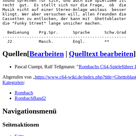
Sound sprechen für sich, und auch die Spielidee ist

recht  gut.  Es stellt sich nur die Frage,  ob  die

Musik nicht auf einer Stereo-Anlage weitaus  besser

klingt. Wer aber versuchen will, allen Freunden die

Cassetten zu entlocken, der kann mit  Ghettoblaster

die "Funky Street" lange unsicher machen.

  Bedienung    Prg.Spr.      Sprache      Schw.Grad 

---------------------------------------------------

Quellen
[
Bearbeiten
|
Quelltext bearbeiten
]
Pascal Ciampi, Ralf Tellgmann: "
Rombachs C64-Spieleführer I
Abgerufen von „
https://www.c64-wiki.de/index.php?title=Ghettobl
Kategorien
:
Rombach
RombachBand2
Navigationsmenü
Seitenaktionen