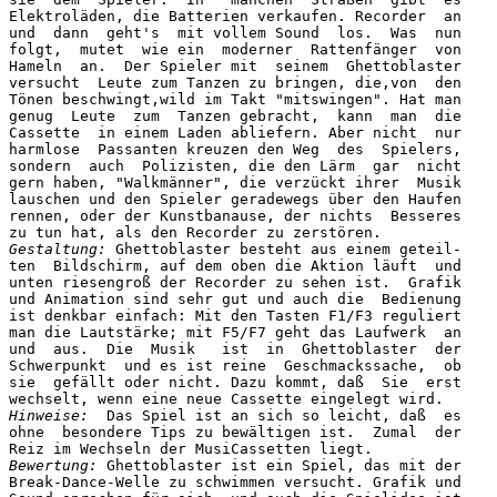
Elektroläden, die Batterien verkaufen. Recorder  an

und  dann  geht's  mit vollem Sound  los.  Was  nun

folgt,  mutet  wie ein  moderner  Rattenfänger  von

Hameln  an.  Der Spieler mit  seinem  Ghettoblaster

versucht  Leute zum Tanzen zu bringen, die,von  den

Tönen beschwingt,wild im Takt "mitswingen". Hat man

genug  Leute  zum  Tanzen gebracht,  kann  man  die

Cassette  in einem Laden abliefern. Aber nicht  nur

harmlose  Passanten kreuzen den Weg  des  Spielers,

sondern  auch  Polizisten, die den Lärm  gar  nicht

gern haben, "Walkmänner", die verzückt ihrer  Musik

lauschen und den Spieler geradewegs über den Haufen

rennen, oder der Kunstbanause, der nichts  Besseres

Gestaltung:
 Ghettoblaster besteht aus einem geteil-

ten  Bildschirm, auf dem oben die Aktion läuft  und

unten riesengroß der Recorder zu sehen ist.  Grafik

und Animation sind sehr gut und auch die  Bedienung

ist denkbar einfach: Mit den Tasten F1/F3 reguliert

man die Lautstärke; mit F5/F7 geht das Laufwerk  an

und  aus.  Die  Musik   ist  in  Ghettoblaster  der

Schwerpunkt  und es ist reine  Geschmackssache,  ob

sie  gefällt oder nicht. Dazu kommt, daß  Sie  erst

Hinweise:
  Das Spiel ist an sich so leicht, daß  es

ohne  besondere Tips zu bewältigen ist.  Zumal  der

Bewertung:
 Ghettoblaster ist ein Spiel, das mit der

Break-Dance-Welle zu schwimmen versucht. Grafik und
