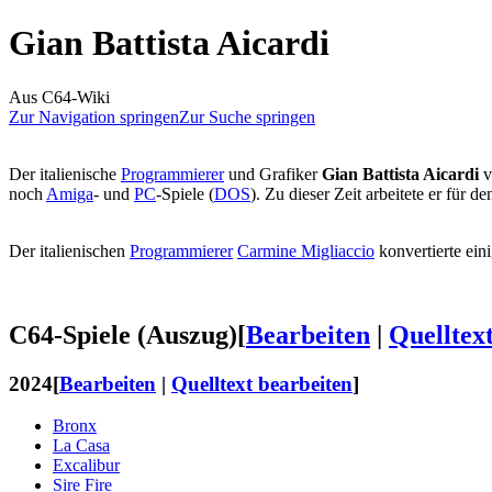
Gian Battista Aicardi
Aus C64-Wiki
Zur Navigation springen
Zur Suche springen
Der italienische
Programmierer
und Grafiker
Gian Battista Aicardi
v
noch
Amiga
- und
PC
-Spiele (
DOS
). Zu dieser Zeit arbeitete er für d
Der italienischen
Programmierer
Carmine Migliaccio
konvertierte ein
C64-Spiele (Auszug)
[
Bearbeiten
|
Quelltex
2024
[
Bearbeiten
|
Quelltext bearbeiten
]
Bronx
La Casa
Excalibur
Sire Fire