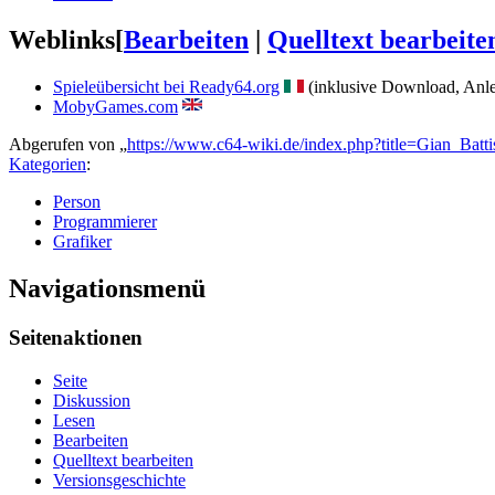
Weblinks
[
Bearbeiten
|
Quelltext bearbeite
Spieleübersicht bei Ready64.org
(inklusive Download, Anle
MobyGames.com
Abgerufen von „
https://www.c64-wiki.de/index.php?title=Gian_Bat
Kategorien
:
Person
Programmierer
Grafiker
Navigationsmenü
Seitenaktionen
Seite
Diskussion
Lesen
Bearbeiten
Quelltext bearbeiten
Versionsgeschichte