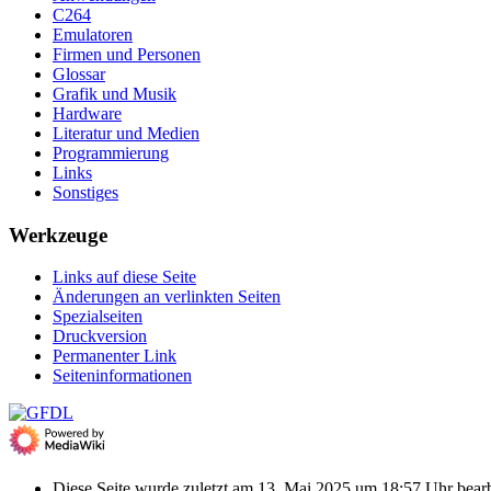
C264
Emulatoren
Firmen und Personen
Glossar
Grafik und Musik
Hardware
Literatur und Medien
Programmierung
Links
Sonstiges
Werkzeuge
Links auf diese Seite
Änderungen an verlinkten Seiten
Spezialseiten
Druckversion
Permanenter Link
Seiten­­informationen
Diese Seite wurde zuletzt am 13. Mai 2025 um 18:57 Uhr bearb