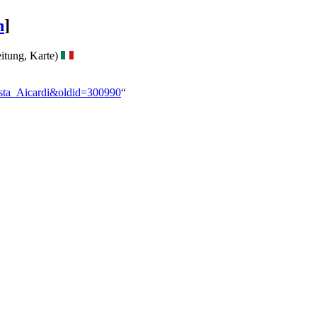
n
]
itung, Karte)
tista_Aicardi&oldid=300990
“