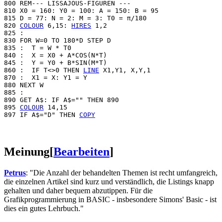
800 REM--- LISSAJOUS-FIGUREN ---

810 X0 = 160: Y0 = 100: A = 150: B = 95

815 D = 77: N = 2: M = 3: T0 = π/180

820 
COLOUR
 6,15: 
HIRES
 1,2

825 :

830 FOR W=0 TO 180*D STEP D

835 :  T = W * T0

840 :  X = X0 + A*COS(N*T)

845 :  Y = Y0 + B*SIN(M*T)

860 :  IF T<>0 THEN 
LINE
 X1,Y1, X,Y,1

870 :  X1 = X: Y1 = Y

880 NEXT W

885 :

890 GET A$: IF A$="" THEN 890

895 
COLOUR
 14,15

897 IF A$="D" THEN 
COPY
Meinung
[
Bearbeiten
]
Petrus
: "Die Anzahl der behandelten Themen ist recht umfangreich,
die einzelnen Artikel sind kurz und verständlich, die Listings knapp
gehalten und daher bequem abzutippen. Für die
Grafikprogrammierung in BASIC - insbesondere Simons' Basic - ist
dies ein gutes Lehrbuch."