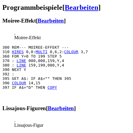
Programmbeispiele
[
Bearbeiten
]
Moiree-Effekt
[
Bearbeiten
]
Moiree-Effekt
300 REM--- MOIREE-EFFEKT ---

310 
HIRES
 0,0:
MULTI
 0,6,2:
COLOUR
 3,7

360 FOR Y=0 TO 199 STEP 5

370 : 
LINE
 000,000,159,Y,4

380 : 
LINE
 159,199,000,Y,4

390 NEXT Y

392 :

395 GET A$: IF A$="" THEN 395

396 
COLOUR
 14,15

397 IF A$="D" THEN 
COPY
Lissajous-Figuren
[
Bearbeiten
]
Lissajous-Figur