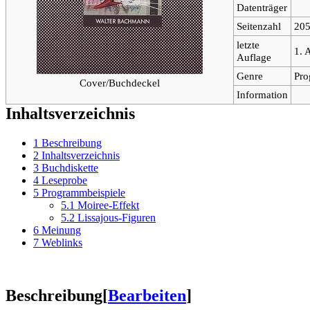
Datenträger
Seitenzahl
20
letzte
1. 
Auflage
Genre
Pro
Cover/Buchdeckel
Information
Inhaltsverzeichnis
1
Beschreibung
2
Inhaltsverzeichnis
3
Buchdiskette
4
Leseprobe
5
Programmbeispiele
5.1
Moiree-Effekt
5.2
Lissajous-Figuren
6
Meinung
7
Weblinks
Beschreibung
[
Bearbeiten
]