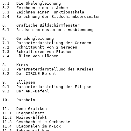
5.1   Die Skalengleichung	

5.2   Zeichnen einer x-Achse

5.3   Zeichnen einer Funktionsskala

5.4   Berechnung der Bildschirmkoordinaten
6.    Grafische Bildschirmfenster

6.1   Bildschirmfenster mit Ausblendung
7.    Geradengleichung

7.1   Parameterdarstellung der Geraden

7.2   Schnittpunkt von 2 Geraden

7.3   Schraffieren von Flächen	

7.4   Füllen von Flächen
8.    Kreis

8.1   Pararmeterdarstellung des Kreises

8.2   Der CIRCLE-Befehl
9.    Ellipsen

9.1   Parameterdarstellung der Ellipse

9.2   Der ARC-Befehl
10.   Parabeln
11.   Demo-Grafiken

11.1  Diagonalnetz	

11.2  Moiree-Effekt

11.3  Geschachtelte Sechsecke

11.4  Diagonalen im n-Eck

11.5  Röhrengrafiken
