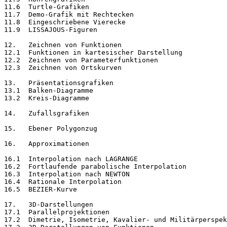
11.6  Turtle-Grafiken

11.7  Demo-Grafik mit Rechtecken

11.8  Eingeschriebene Vierecke	

11.9  LISSAJOUS-Figuren
12.   Zeichnen von Funktionen

12.1  Funktionen in kartesischer Darstellung

12.2  Zeichnen von Parameterfunktionen

12.3  Zeichnen von Ortskurven
13.   Präsentationsgrafiken

13.1  Balken-Diagramme

13.2  Kreis-Diagramme
14.   Zufallsgrafiken
15.   Ebener Polygonzug
16.   Approximationen
16.1  Interpolation nach LAGRANGE

16.2  Fortlaufende parabolische Interpolation

16.3  Interpolation nach NEWTON

16.4  Rationale Interpolation

16.5  BEZIER-Kurve
17.   3D-Darstellungen

17.1  Parallelprojektionen

17.2  Dimetrie, Isometrie, Kavalier- und Militärperspek