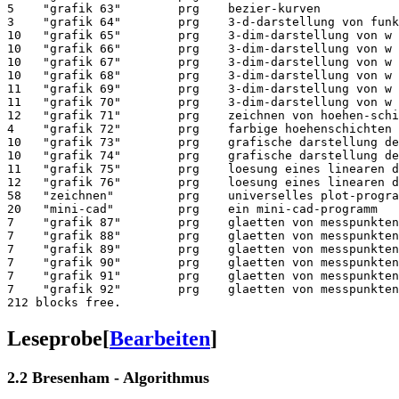
5    "grafik 63"        prg    bezier-kurven

3    "grafik 64"        prg    3-d-darstellung von funk
10   "grafik 65"        prg    3-dim-darstellung von w 
10   "grafik 66"        prg    3-dim-darstellung von w 
10   "grafik 67"        prg    3-dim-darstellung von w 
10   "grafik 68"        prg    3-dim-darstellung von w 
11   "grafik 69"        prg    3-dim-darstellung von w 
11   "grafik 70"        prg    3-dim-darstellung von w 
12   "grafik 71"        prg    zeichnen von hoehen-schi
4    "grafik 72"        prg    farbige hoehenschichten

10   "grafik 73"        prg    grafische darstellung de
10   "grafik 74"        prg    grafische darstellung de
11   "grafik 75"        prg    loesung eines linearen d
12   "grafik 76"        prg    loesung eines linearen d
58   "zeichnen"         prg    universelles plot-progra
20   "mini-cad"         prg    ein mini-cad-programm

7    "grafik 87"        prg    glaetten von messpunkten
7    "grafik 88"        prg    glaetten von messpunkten
7    "grafik 89"        prg    glaetten von messpunkten
7    "grafik 90"        prg    glaetten von messpunkten
7    "grafik 91"        prg    glaetten von messpunkten
7    "grafik 92"        prg    glaetten von messpunkten
Leseprobe
[
Bearbeiten
]
2.2 Bresenham - Algorithmus