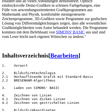
erläutert und an vielen Abbildungen demonstriert. Optisch
eindrucksvolle Demo-Grafiken in schönen Farbgebungen, eine
Fülle von anwendungsorientierten Grafikprogrammen aus
Mathematik und Physik, komfortable menügesteuerte
Zeichenprogramme, 3D-Grafiken sowie Programme zur grafischen
Lösung von Differentialgleichungen zeigen, dass alle wesentlichen
Grafikmöglichkeiten vom Autor behandelt werden. Die Programme
kommen mit dem Befehlssatz von
SIMONS' BASIC
aus und sind
vom Leser leicht nach eigenen Wünschen zu ändern."
Inhaltsverzeichnis
[
Bearbeiten
]
1.    Vorwort
2.    Bildschirmtechnologie

2.1   Hochauflösende Grafik mit Standard-Basis

2.2   BRESENHAM-Algorithmus
3.    Laden von SIMONS' BASIC
4.    Zeichnen von Linien

4.1   Zeichnen von dicken Linien

4.2   Zeichnen von gestrichelten Linien
5.    Bildschirmkoordinaten
