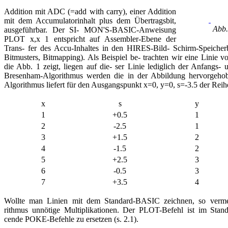
Addition mit ADC (=add with carry), einer Addition
mit dem Accumulatorinhalt plus dem Übertragsbit,
Abb. 
ausgeführbar. Der SI- MON'S-BASIC-Anweisung
PLOT x,x 1 entspricht auf Assembler-Ebene der
Trans- fer des Accu-Inhaltes in den HIRES-Bild- Schirm-Speicherb
Bitmusters, Bitmapping). Als Beispiel be- trachten wir eine Linie v
die Abb. 1 zeigt, liegen auf die- ser Linie lediglich der Anfangs
Bresenham-Algorithmus werden die in der Abbildung hervorgehobe
Algorithmus liefert für den Ausgangspunkt x=0, y=0, s=-3.5 der Reih
x
s
y
1
+0.5
1
2
-2.5
1
3
+1.5
2
4
-1.5
2
5
+2.5
3
6
-0.5
3
7
+3.5
4
Wollte man Linien mit dem Standard-BASIC zeichnen, so verme
rithmus unnötige Multiplikationen. Der PLOT-Befehl ist im Stan
cende POKE-Befehle zu ersetzen (s. 2.1).