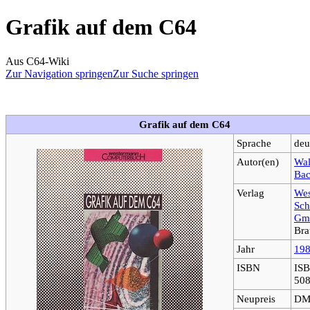
Grafik auf dem C64
Aus C64-Wiki
Zur Navigation springen
Zur Suche springen
Grafik auf dem C64
Sprache
deu
Autor(en)
Wal
Ba
Verlag
We
Sch
Gm
Bra
Jahr
19
ISBN
ISB
508
Neupreis
DM