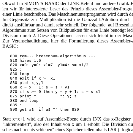
Obwohl in SIMON'S BASIC der LINE-Befehl und andere Grafik-Befe
len wir für interessierte Leser das Prinzip dieses Assembler-Pro
einer Linie beschreiben. Das Maschinenunterprogramm wird durch de
Im Gegensatz zur Multiplikation ist die Ganzzahl-Addition durc
direkt ausführbar und damit sehr schnell. Der folgende, auf Bresen
Algorithmus zum Setzen von Bildpunkten für eine Linie benötigt led
Division durch 2. Diese Operationen lassen sich leicht in der Masch
Zur Veranschaulichung, hier die Formulierung dieses Assemble
BASIC:
800 rem--- bresenham-algorithmus ---

810 hires 1,6

820 x=0: y=0: x1=7: y1=4: s=-x1/2

825 :

830 loop

840 exit if x >= x1

850 plot x,y,1

860 x = x + 1: s = s + y1

870 if s >= 0 then y = y + 1: s = s-x1

875 print "          ": y; s

880 end loop

885 :

Statt x=x+1 wird auf Assembler-Ebene durch INX das x-Register 
"inkrementiert", also der Inhalt von x um 1 erhöht. Die Division du
sches nach rechts schieben" eines Speicherstelleninhalts LSR (=logical