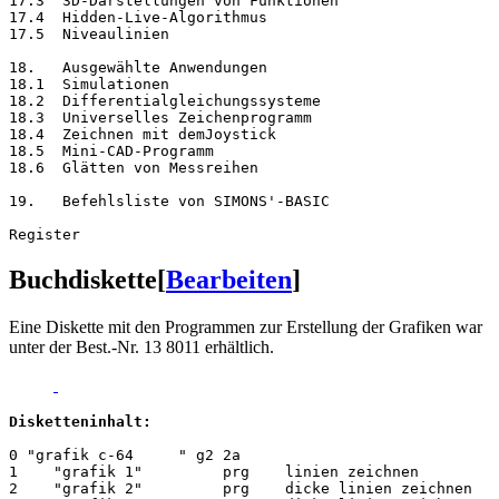
17.3  3D-Darstellungen von Funktionen

17.4  Hidden-Live-Algorithmus

17.5  Niveaulinien
18.   Ausgewählte Anwendungen

18.1  Simulationen

18.2  Differentialgleichungssysteme

18.3  Universelles Zeichenprogramm

18.4  Zeichnen mit demJoystick

18.5  Mini-CAD-Programm

18.6  Glätten von Messreihen
19.   Befehlsliste von SIMONS'-BASIC
Buchdiskette
[
Bearbeiten
]
Eine Diskette mit den Programmen zur Erstellung der Grafiken war
unter der Best.-Nr. 13 8011 erhältlich.
Disketteninhalt:
0 "grafik c-64     " g2 2a

1    "grafik 1"         prg    linien zeichnen 

2    "grafik 2"         prg    dicke linien zeichnen   