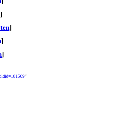
n
]
]
iten
]
n
]
n
]
&oldid=181569
“