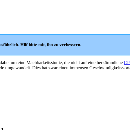
sführlich. Hilf bitte mit, ihn zu verbessern.
h dabei um eine Machbarkeitsstudie, die nicht auf eine herkömmliche
C
ode umgewandelt. Dies hat zwar einen immensen Geschwindigkeitsvorte