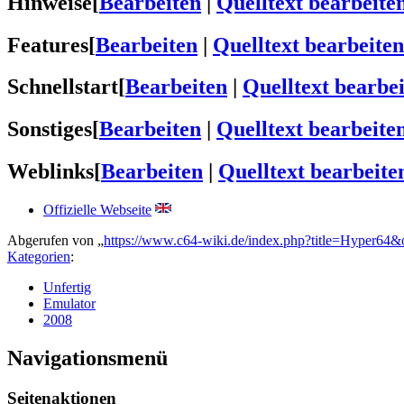
Hinweise
[
Bearbeiten
|
Quelltext bearbeite
Features
[
Bearbeiten
|
Quelltext bearbeiten
Schnellstart
[
Bearbeiten
|
Quelltext bearbe
Sonstiges
[
Bearbeiten
|
Quelltext bearbeite
Weblinks
[
Bearbeiten
|
Quelltext bearbeite
Offizielle Webseite
Abgerufen von „
https://www.c64-wiki.de/index.php?title=Hyper64
Kategorien
:
Unfertig
Emulator
2008
Navigationsmenü
Seitenaktionen