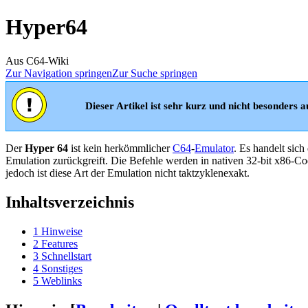
Hyper64
Aus C64-Wiki
Zur Navigation springen
Zur Suche springen
Dieser Artikel ist sehr kurz und nicht besonders au
Der
Hyper 64
ist kein herkömmlicher
C64
-
Emulator
. Es handelt sic
Emulation zurückgreift. Die Befehle werden in nativen 32-bit x86-C
jedoch ist diese Art der Emulation nicht taktzyklenexakt.
Inhaltsverzeichnis
1
Hinweise
2
Features
3
Schnellstart
4
Sonstiges
5
Weblinks