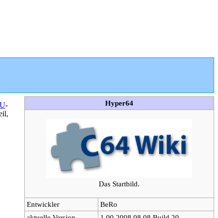
Hyper64
PU
-
il,
Das Startbild.
Entwickler
BeRo
aktuelle Version
1.00.2008.08.08 Build 20