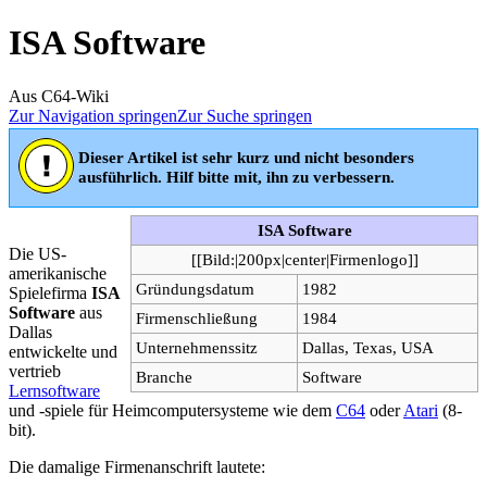
ISA Software
Aus C64-Wiki
Zur Navigation springen
Zur Suche springen
Dieser Artikel ist sehr kurz und nicht besonders
ausführlich. Hilf bitte mit, ihn zu verbessern.
ISA Software
Die US-
[[Bild:|200px|center|Firmenlogo]]
amerikanische
Gründungsdatum
1982
Spielefirma
ISA
Software
aus
Firmenschließung
1984
Dallas
Unternehmenssitz
Dallas, Texas, USA
entwickelte und
vertrieb
Branche
Software
Lernsoftware
und -spiele für Heimcomputersysteme wie dem
C64
oder
Atari
(8-
bit).
Die damalige Firmenanschrift lautete: