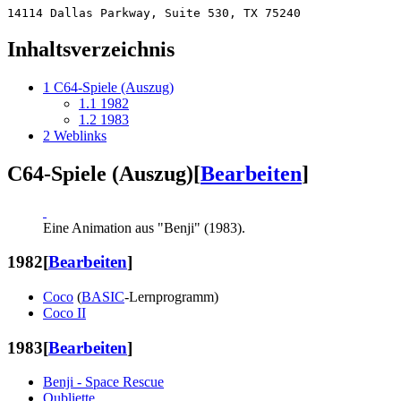
Inhaltsverzeichnis
1
C64-Spiele (Auszug)
1.1
1982
1.2
1983
2
Weblinks
C64-Spiele (Auszug)
[
Bearbeiten
]
Eine Animation aus "Benji" (1983).
1982
[
Bearbeiten
]
Coco
(
BASIC
-Lernprogramm)
Coco II
1983
[
Bearbeiten
]
Benji - Space Rescue
Oubliette