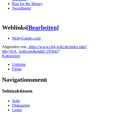
Run for the Money
Swordpoint
Weblinks
[
Bearbeiten
]
MobyGames.com
Abgerufen von „
https://www.c64-wiki.de/index.php?
title=ISA_Software&oldid=295642
“
Kategorien
:
Unfertig
Firma
Navigationsmenü
Seitenaktionen
Seite
Diskussion
Lesen