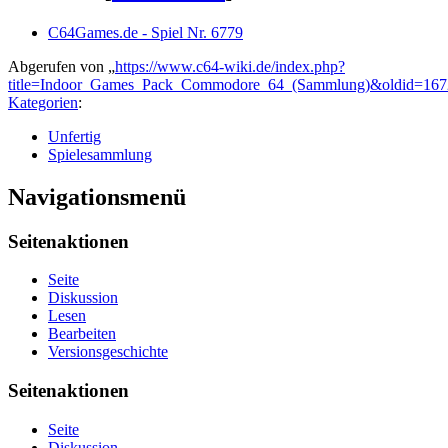
C64Games.de - Spiel Nr. 6779
Abgerufen von „
https://www.c64-wiki.de/index.php?
title=Indoor_Games_Pack_Commodore_64_(Sammlung)&oldid=167
Kategorien
:
Unfertig
Spielesammlung
Navigationsmenü
Seitenaktionen
Seite
Diskussion
Lesen
Bearbeiten
Versionsgeschichte
Seitenaktionen
Seite
Diskussion