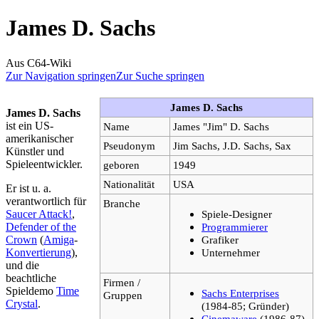
James D. Sachs
Aus C64-Wiki
Zur Navigation springen
Zur Suche springen
James D. Sachs
James D. Sachs
ist ein US-
Name
James "Jim" D. Sachs
amerikanischer
Pseudonym
Jim Sachs, J.D. Sachs, Sax
Künstler und
Spieleentwickler.
geboren
1949
Nationalität
USA
Er ist u. a.
verantwortlich für
Branche
Saucer Attack!
,
Spiele-Designer
Defender of the
Programmierer
Crown
(
Amiga
-
Grafiker
Konvertierung
),
Unternehmer
und die
beachtliche
Firmen /
Spieldemo
Time
Sachs Enterprises
Gruppen
Crystal
.
(1984-85; Gründer)
Cinemaware
(1986-87)