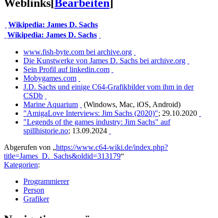
Weblinks
[
Bearbeiten
]
Wikipedia: James D. Sachs
Wikipedia: James D. Sachs
www.fish-byte.com bei archive.org
Die Kunstwerke von James D. Sachs bei archive.org
Sein Profil auf linkedin.com
Mobygames.com
J.D. Sachs und einige C64-Grafikbilder vom ihm in der
CSDb
Marine Aquarium
(Windows, Mac, iOS, Android)
"AmigaLove Interviews: Jim Sachs (2020)"
; 29.10.2020
"Legends of the games industry: Jim Sachs" auf
spillhistorie.no
; 13.09.2024
Abgerufen von „
https://www.c64-wiki.de/index.php?
title=James_D._Sachs&oldid=313179
“
Kategorien
:
Programmierer
Person
Grafiker