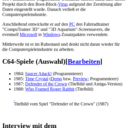
Projekt durch den Boot-Block-
Virus
aufgrund der Zerstörung aller
Daten eingestellt wurde. Danach verließ er die
Computerspieleindustrie.
Anschließend entwickelte er auf den
PC
den Fahrradtrainer
"CompuTrainer 3D" und "3D Aquarium"-Screensavers, die
eventuell
Microsoft
in
Windows
-Zusatzpakten verwendete.
Mittlerweile ist er im Ruhestand und denkt nicht daran wieder für
die Computerspieleindustrie zu arbeiten.
C64-Spiele (Auswahl)
[
Bearbeiten
]
1984:
Saucer Attack!
(Programmierer)
1985:
Time Crystal
(
Demo
bzw.
Preview
; Programmierer)
1987:
Defender of the Crown
(Titelbild und Amiga-Version)
1988:
Who Framed Roger Rabbit
(Titelbild)
Titelbild vom Spiel "Defender of the Crown" (1987)
Interview mit dem