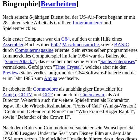
Biographie
[
Bearbeiten
]
Nach seinem 6-jährigen Dienst bei der US-Air-Force begann er mit
28 Jahren seine Arbeit als Grafiker,
Programmierer
und
Spieleentwickler.
Sein erster Computer war ein
C64
, auf den er mit Hilfe eines
Assembler
-Buches über
6502
Maschinensprache
, sowie
BASIC
durch
Computermagazine
erlernte. Sein erstes selber programmiertes
kommerzielles Computerspiel im Jahr 1984 war das Ballerspiel
"
Saucer Attack!
", das er selber über seine Firma "
Sachs Enterprises
"
vermarktete. Gefolgt von "
Time Crystal
", welches aber nie den
Preview
-Status verlies, aufgrund der C64-Software-Piraterie und da
er im Jahr 1985 zum
Amiga
wechselte.
Er arbeitete für
Commodore
als unabhängiger Entwickler für
Amiga
,
CDTV
und
CD³²
und auch für
Cinemaware
als Art
Director. Weiterhin auch für weitere Spielefirmen als Kontraktor,
bspw. für die Wirtschaftssimulation "Ports of Call" (Amiga-Version),
"Centurion: Defender of Rome" und "Who Framed Roger Rabbit",
sowie "Defender of the Crown II".
Nach dem Ruin von Commodore versuchte er sein Wunschprojekt
"20.000 Leagues Under the Sea" vom Disney-Film aus dem Jahr
1954 umzusetzen. Unglückliche Umstände führten dazu, dass dieses