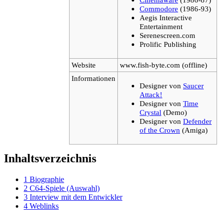
Commodore
(1986-93)
Aegis Interactive
Entertainment
Serenescreen.com
Prolific Publishing
Website
www.fish-byte.com (offline)
Informationen
Designer von
Saucer
Attack!
Designer von
Time
Crystal
(Demo)
Designer von
Defender
of the Crown
(Amiga)
Inhaltsverzeichnis
1
Biographie
2
C64-Spiele (Auswahl)
3
Interview mit dem Entwickler
4
Weblinks