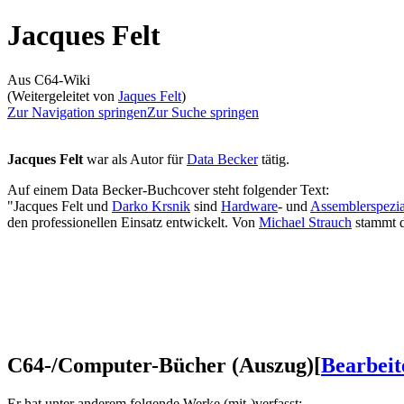
Jacques Felt
Aus C64-Wiki
(Weitergeleitet von
Jaques Felt
)
Zur Navigation springen
Zur Suche springen
Jacques Felt
war als Autor für
Data Becker
tätig.
Auf einem Data Becker-Buchcover steht folgender Text:
"Jacques Felt und
Darko Krsnik
sind
Hardware
- und
Assemblerspezia
den professionellen Einsatz entwickelt. Von
Michael Strauch
stammt d
C64-/Computer-Bücher (Auszug)
[
Bearbeit
Er hat unter anderem folgende Werke (mit-)verfasst: