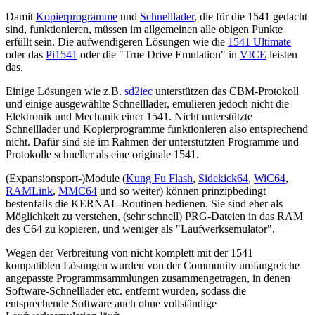
Damit
Kopierprogramme
und
Schnelllader
, die für die 1541 gedacht
sind, funktionieren, müssen im allgemeinen alle obigen Punkte
erfüllt sein. Die aufwendigeren Lösungen wie die
1541 Ultimate
oder das
Pi1541
oder die "True Drive Emulation" in
VICE
leisten
das.
Einige Lösungen wie z.B.
sd2iec
unterstützen das CBM-Protokoll
und einige ausgewählte Schnelllader, emulieren jedoch nicht die
Elektronik und Mechanik einer 1541. Nicht unterstützte
Schnelllader und Kopierprogramme funktionieren also entsprechend
nicht. Dafür sind sie im Rahmen der unterstützten Programme und
Protokolle schneller als eine originale 1541.
(Expansionsport-)Module (
Kung Fu Flash
,
Sidekick64
,
WiC64
,
RAMLink
,
MMC64
und so weiter) können prinzipbedingt
bestenfalls die KERNAL-Routinen bedienen. Sie sind eher als
Möglichkeit zu verstehen, (sehr schnell) PRG-Dateien in das RAM
des C64 zu kopieren, und weniger als "Laufwerksemulator".
Wegen der Verbreitung von nicht komplett mit der 1541
kompatiblen Lösungen wurden von der Community umfangreiche
angepasste Programmsammlungen zusammengetragen, in denen
Software-Schnelllader etc. entfernt wurden, sodass die
entsprechende Software auch ohne vollständige