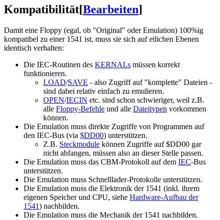
Kompatibilität
[
Bearbeiten
]
Damit eine Floppy (egal, ob "Original" oder Emulation) 100%ig
kompatibel zu einer 1541 ist, muss sie sich auf etlichen Ebenen
identisch verhalten:
Die IEC-Routinen des
KERNALs
müssen korrekt
funktionieren.
LOAD
/
SAVE
- also Zugriff auf "komplette" Dateien -
sind dabei relativ einfach zu emulieren.
OPEN
/
IECIN
etc. sind schon schwieriger, weil z.B.
alle
Floppy-Befehle
und alle
Dateitypen
vorkommen
können.
Die Emulation muss direkte Zugriffe von Programmen auf
den IEC-Bus (via
$DD00
) unterstützen.
Z.B.
Steckmodule
können Zugriffe auf $DD00 gar
nicht abfangen, müssen also an dieser Stelle passen.
Die Emulation muss das CBM-Protokoll auf dem
IEC
-Bus
unterstützen.
Die Emulation muss Schnelllader-Protokolle unterstützen.
Die Emulation muss die Elektronik der 1541 (inkl. ihrem
eigenen Speicher und CPU, siehe
Hardware-Aufbau der
1541
) nachbilden.
Die Emulation muss die Mechanik der 1541 nachbilden.