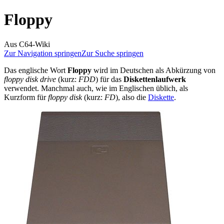
Floppy
Aus C64-Wiki
Zur Navigation springen
Zur Suche springen
Das englische Wort
Floppy
wird im Deutschen als Abkürzung von
floppy disk drive
(kurz:
FDD
) für das
Diskettenlaufwerk
verwendet. Manchmal auch, wie im Englischen üblich, als
Kurzform für
floppy disk
(kurz:
FD
), also die
Diskette
.