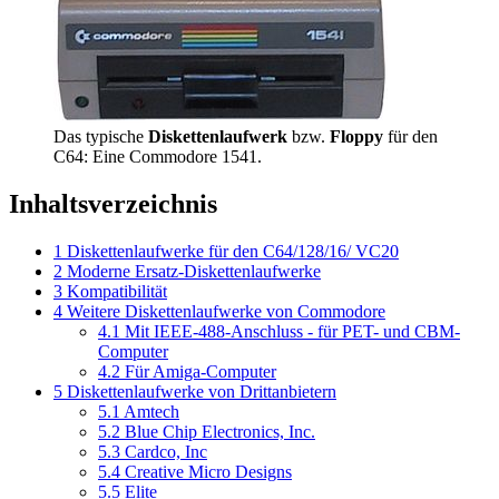
Das typische
Diskettenlaufwerk
bzw.
Floppy
für den
C64: Eine Commodore 1541.
Inhaltsverzeichnis
1
Diskettenlaufwerke für den C64/128/16/ VC20
2
Moderne Ersatz-Diskettenlaufwerke
3
Kompatibilität
4
Weitere Diskettenlaufwerke von Commodore
4.1
Mit IEEE-488-Anschluss - für PET- und CBM-
Computer
4.2
Für Amiga-Computer
5
Diskettenlaufwerke von Drittanbietern
5.1
Amtech
5.2
Blue Chip Electronics, Inc.
5.3
Cardco, Inc
5.4
Creative Micro Designs
5.5
Elite