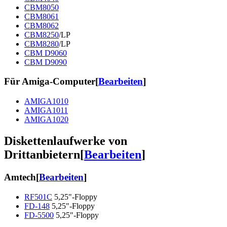
CBM8050
CBM8061
CBM8062
CBM8250
/LP
CBM8280
/LP
CBM D9060
CBM D9090
Für Amiga-Computer
[
Bearbeiten
]
AMIGA1010
AMIGA1011
AMIGA1020
Diskettenlaufwerke von
Drittanbietern
[
Bearbeiten
]
Amtech
[
Bearbeiten
]
RF501C
5,25"-Floppy
FD-148
5,25"-Floppy
FD-5500
5,25"-Floppy