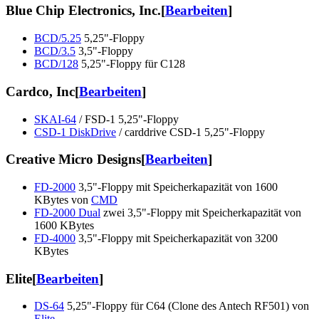
Blue Chip Electronics, Inc.
[
Bearbeiten
]
BCD/5.25
5,25"-Floppy
BCD/3.5
3,5"-Floppy
BCD/128
5,25"-Floppy für C128
Cardco, Inc
[
Bearbeiten
]
SKAI-64
/ FSD-1 5,25"-Floppy
CSD-1 DiskDrive
/ carddrive CSD-1 5,25"-Floppy
Creative Micro Designs
[
Bearbeiten
]
FD-2000
3,5"-Floppy mit Speicherkapazität von 1600
KBytes von
CMD
FD-2000 Dual
zwei 3,5"-Floppy mit Speicherkapazität von
1600 KBytes
FD-4000
3,5"-Floppy mit Speicherkapazität von 3200
KBytes
Elite
[
Bearbeiten
]
DS-64
5,25"-Floppy für C64 (Clone des Antech RF501) von
Elite