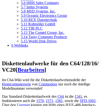
5.6
HBH Sales Company
5.7
Indus Systems
5.8
MSD Systems, Inc.
5.9
Oceanic Electronics Group
5.10
REX Datentechnik
5.11
Roßmöller GmbH
5.12
TIB PLC
5.13
The Comtel Group, Inc.
5.14
Tussy Computer Products
5.15
World Disk Drives
6
Weblinks
Diskettenlaufwerke für den C64/128/16/
VC20
[
Bearbeiten
]
Im C64-Wiki wird für die Diskettenlaufwerkmodelle der
Heimcomputerserie
von
Commodore
nur noch die 4stellige
Modellnummer verwendet!
Das Standard-Diskettenlaufwerk des
C64
ist die
1541
, es
funktionieren auch die
1570
,
1571
,
1581
, sowie die
SFD-1002
.
Über den
Userport
können mit Hilfe eines IEEE-488-Interface-