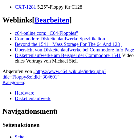
CXT-1281
5,25"-Floppy für C128
Weblinks
[
Bearbeiten
]
c64-online.com: "C64-Floppies"
Commodore Diskettenlaufwerke Spezifikation
Beyond the 1541 - Mass Storage For The 64 And 128
Übersicht von Diskettenlaufwerke bei Commodore Info Page
Diskettenlaufwerke am Beispiel der Commodore 1541
Video
eines Vortrags von Michael Steil
Abgerufen von „
https://www.c64-wiki.de/index.php?
title=Floppy&oldid=304601
“
Kategorien
:
Hardware
Diskettenlaufwerk
Navigationsmenü
Seitenaktionen
Seite