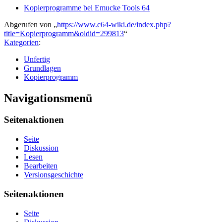
Kopierprogramme bei Emucke Tools 64
Abgerufen von „
https://www.c64-wiki.de/index.php?
title=Kopierprogramm&oldid=299813
“
Kategorien
:
Unfertig
Grundlagen
Kopierprogramm
Navigationsmenü
Seitenaktionen
Seite
Diskussion
Lesen
Bearbeiten
Versionsgeschichte
Seitenaktionen
Seite