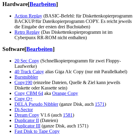
Hardware
[
Bearbeiten
]
Action Replay
(BASIC-Befehl: für Diskettenkopierprogramm
BACKUP/für Dateikopierprogramm COPY. Es reicht jeweils
die Eingabe der ersten drei Buchstaben)
Retro Replay
(Das Diskettenkopierprogramm ist im
Cyberpunx RR-ROM nicht enthalten)
Software
[
Bearbeiten
]
20 Sec Copy
(Schnellkopierprogramm für zwei Floppy-
Laufwerke)
40 Track Caioy
alias Giga Alc Copy (nur mit Parallelkabel)
Burstnibbler
Copy190
(einzelne Dateien, Quelle & Ziel kann jeweils
Diskette oder Kassette sein)
Copy CBM 64
aka
Orange Copy
Copy Q+
DELA Pseudo Nibbler
(ganze Disk, auch
1571
)
Di-Sector
Dream Copy
V1.6 (auch
1581
)
Duplicator II
(Dateien)
Duplicator III
(ganze Disk, auch 1571)
Fast Disk to Tape Copy