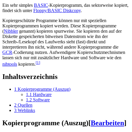
Ein sehr simples
BASIC
-Kopierprogramm, das sektorweise kopiert,
findet sich unter
Floppy/BASIC Diskcopy
.
Kopiergeschützte Programme können nur mit speziellen
Kopierprogrammen kopiert werden. Diese Kopierprogramme
(
Nibbler
genannt) kopieren spurrweise. Sie kopieren den auf der
Diskette gespeicherten bitweisen Datenstrom wie ihn der
Schreib-/Lesekopf des Laufwerks sieht (fast) direkt und
interpretieren ihn nicht, während andere Kopierprogramme die
GCR
-Codierung nutzen. Aufwendigere Kopierschutzmechnismen
lassen sich nur mit zusätzlicher Hardware und Software wie den
[
1
]
nibtools
kopieren.
Inhaltsverzeichnis
1
Kopierprogramme (Auszug)
1.1
Hardware
1.2
Software
2
Quellen
3
Weblinks
Kopierprogramme (Auszug)
[
Bearbeiten
]