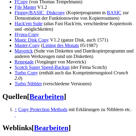
FCopy
(von Thomas Tempelmann)
File Master
V1.2
Floppy/BASIC_Diskcopy
(Kopierprogramm in
BASIC
zur
Demostration der Funktionsweise von Kopierroutinen)
Hack'em Suite
(alias Fast Hack'em, verschiedene Kopiertools
und -möglichkeiten)
Hypra-Copy
Magic Disk Copy
V1.2 (ganze Disk, auch 1571)
Master-Copy
(
Listing des Monats
05/1987)
Maverick
(Suite von Disketten und Dateikopierprogramm und
anderen Werkzeugen rund um Disketten)
Renegade
(Vorgänger von Maverick)
Scotch Super Speed-Backup
(der Firma Scotch)
Turbo Copy
(enthält auch das Komprimierungstool
Crunch
2.0
)
Turbo Nibbler
(verschiedene Versionen)
Quellen
[
Bearbeiten
]
↑
Copy Protection Methods
mit Erklärungen zu Nibblern etc.
Weblinks
[
Bearbeiten
]