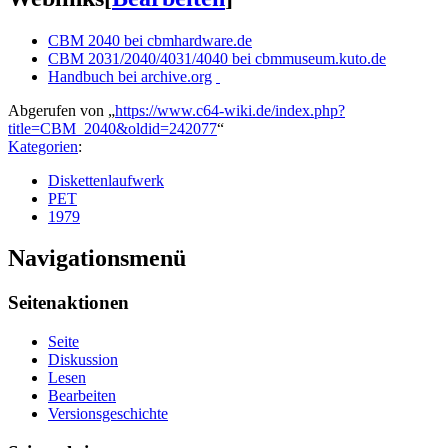
CBM 2040 bei cbmhardware.de
CBM 2031/2040/4031/4040 bei cbmmuseum.kuto.de
Handbuch bei archive.org
Abgerufen von „
https://www.c64-wiki.de/index.php?
title=CBM_2040&oldid=242077
“
Kategorien
:
Diskettenlaufwerk
PET
1979
Navigationsmenü
Seitenaktionen
Seite
Diskussion
Lesen
Bearbeiten
Versionsgeschichte