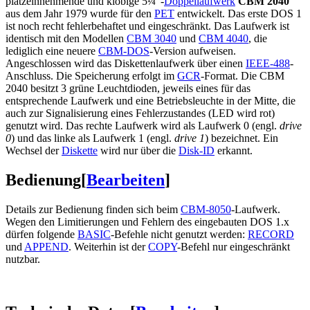
platzeinnehmende und klobige 5¼"-
Doppellaufwerk
CBM 2040
aus dem Jahr 1979 wurde für den
PET
entwickelt. Das erste DOS 1
ist noch recht fehlerbehaftet und eingeschränkt. Das Laufwerk ist
identisch mit den Modellen
CBM 3040
und
CBM 4040
, die
lediglich eine neuere
CBM-DOS
-Version aufweisen.
Angeschlossen wird das Diskettenlaufwerk über einen
IEEE-488
-
Anschluss. Die Speicherung erfolgt im
GCR
-Format. Die CBM
2040 besitzt 3 grüne Leuchtdioden, jeweils eines für das
entsprechende Laufwerk und eine Betriebsleuchte in der Mitte, die
auch zur Signalisierung eines Fehlerzustandes (LED wird rot)
genutzt wird. Das rechte Laufwerk wird als Laufwerk 0 (engl.
drive
0
) und das linke als Laufwerk 1 (engl.
drive 1
) bezeichnet. Ein
Wechsel der
Diskette
wird nur über die
Disk-ID
erkannt.
Bedienung
[
Bearbeiten
]
Details zur Bedienung finden sich beim
CBM-8050
-Laufwerk.
Wegen den Limitierungen und Fehlern des eingebauten DOS 1.x
dürfen folgende
BASIC
-Befehle nicht genutzt werden:
RECORD
und
APPEND
. Weiterhin ist der
COPY
-Befehl nur eingeschränkt
nutzbar.