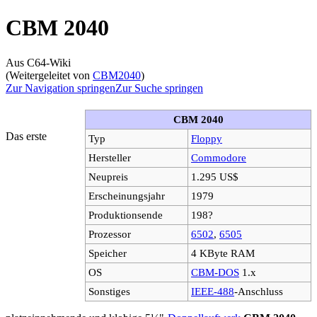
CBM 2040
Aus C64-Wiki
(Weitergeleitet von
CBM2040
)
Zur Navigation springen
Zur Suche springen
CBM 2040
Das erste
Typ
Floppy
Hersteller
Commodore
Neupreis
1.295 US$
Erscheinungsjahr
1979
Produktionsende
198?
Prozessor
6502
,
6505
Speicher
4 KByte RAM
OS
CBM-DOS
1.x
Sonstiges
IEEE-488
-Anschluss