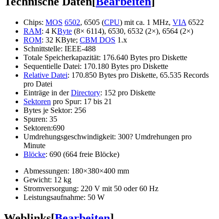
Technische Daten
[
Bearbeiten
]
Chips:
MOS
6502
, 6505 (
CPU
) mit ca. 1 MHz,
VIA
6522
RAM
: 4 K
Byte
(8× 6114), 6530, 6532 (2×), 6564 (2×)
ROM
: 32 KByte;
CBM DOS
1.x
Schnittstelle: IEEE-488
Totale Speicherkapazität: 176.640 Bytes pro Diskette
Sequentielle Datei: 170.180 Bytes pro Diskette
Relative Datei
: 170.850 Bytes pro Diskette, 65.535 Records
pro Datei
Einträge in der
Directory
: 152 pro Diskette
Sektoren
pro Spur: 17 bis 21
Bytes je Sektor: 256
Spuren: 35
Sektoren:690
Umdrehungsgeschwindigkeit: 300? Umdrehungen pro
Minute
Blöcke
: 690 (664 freie Blöcke)
Abmessungen: 180×380×400 mm
Gewicht: 12 kg
Stromversorgung: 220 V mit 50 oder 60 Hz
Leistungsaufnahme: 50 W
Weblinks
[
Bearbeiten
]