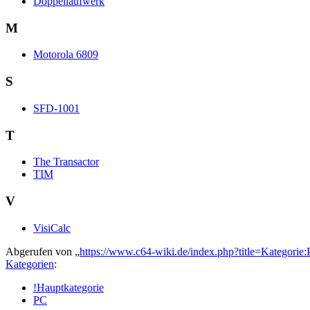
Doppellaufwerk
M
Motorola 6809
S
SFD-1001
T
The Transactor
TIM
V
VisiCalc
Abgerufen von „
https://www.c64-wiki.de/index.php?title=Kategor
Kategorien
:
!Hauptkategorie
PC