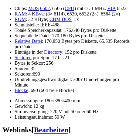
Chips:
MOS
6502
, 6505 (
CPU
) mit ca. 1 MHz,
VIA
6522
RAM
: 4 K
Byte
(8× 6114), 6530, 6532 (2×), 6564 (2×)
ROM
: 32 KByte;
CBM DOS
1.x
Schnittstelle: IEEE-488
Totale Speicherkapazität: 176.640 Bytes pro Diskette
Sequentielle Datei: 170.180 Bytes pro Diskette
Relative Datei
: 170.850 Bytes pro Diskette, 65.535 Records
pro Datei
Einträge in der
Directory
: 152 pro Diskette
Sektoren
pro Spur: 17 bis 21
Bytes je Sektor: 256
Spuren: 35
Sektoren:690
Umdrehungsgeschwindigkeit: 300? Umdrehungen pro
Minute
Blöcke
: 690 (664 freie Blöcke)
Abmessungen: 180×380×400 mm
Gewicht: 12 kg
Stromversorgung: 220 V mit 50 oder 60 Hz
Leistungsaufnahme: 50 W
Weblinks
[
Bearbeiten
]