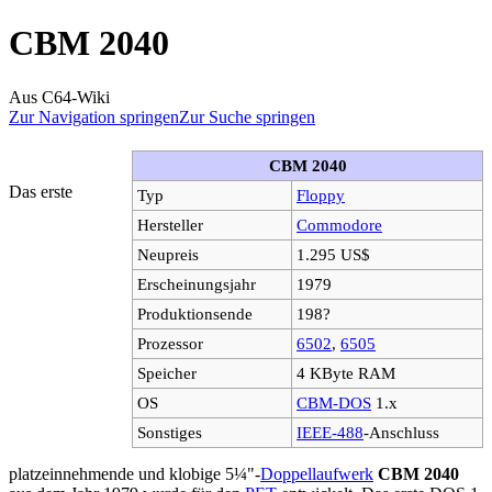
CBM 2040
Aus C64-Wiki
Zur Navigation springen
Zur Suche springen
CBM 2040
Das erste
Typ
Floppy
Hersteller
Commodore
Neupreis
1.295 US$
Erscheinungsjahr
1979
Produktionsende
198?
Prozessor
6502
,
6505
Speicher
4 KByte RAM
OS
CBM-DOS
1.x
Sonstiges
IEEE-488
-Anschluss
platzeinnehmende und klobige 5¼"-
Doppellaufwerk
CBM 2040