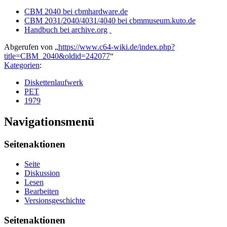
CBM 2040 bei cbmhardware.de
CBM 2031/2040/4031/4040 bei cbmmuseum.kuto.de
Handbuch bei archive.org
Abgerufen von „
https://www.c64-wiki.de/index.php?
title=CBM_2040&oldid=242077
“
Kategorien
:
Diskettenlaufwerk
PET
1979
Navigationsmenü
Seitenaktionen
Seite
Diskussion
Lesen
Bearbeiten
Versionsgeschichte
Seitenaktionen