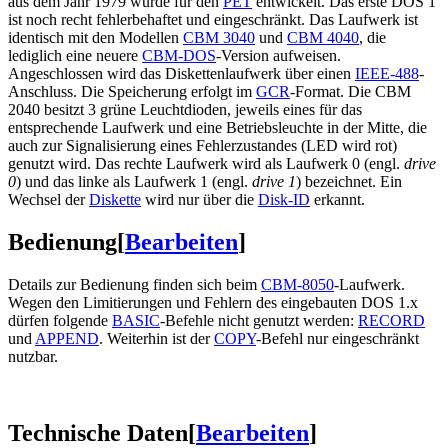
aus dem Jahr 1979 wurde für den
PET
entwickelt. Das erste DOS 1
ist noch recht fehlerbehaftet und eingeschränkt. Das Laufwerk ist
identisch mit den Modellen
CBM 3040
und
CBM 4040
, die
lediglich eine neuere
CBM-DOS
-Version aufweisen.
Angeschlossen wird das Diskettenlaufwerk über einen
IEEE-488
-
Anschluss. Die Speicherung erfolgt im
GCR
-Format. Die CBM
2040 besitzt 3 grüne Leuchtdioden, jeweils eines für das
entsprechende Laufwerk und eine Betriebsleuchte in der Mitte, die
auch zur Signalisierung eines Fehlerzustandes (LED wird rot)
genutzt wird. Das rechte Laufwerk wird als Laufwerk 0 (engl.
drive
0
) und das linke als Laufwerk 1 (engl.
drive 1
) bezeichnet. Ein
Wechsel der
Diskette
wird nur über die
Disk-ID
erkannt.
Bedienung
[
Bearbeiten
]
Details zur Bedienung finden sich beim
CBM-8050
-Laufwerk.
Wegen den Limitierungen und Fehlern des eingebauten DOS 1.x
dürfen folgende
BASIC
-Befehle nicht genutzt werden:
RECORD
und
APPEND
. Weiterhin ist der
COPY
-Befehl nur eingeschränkt
nutzbar.
Technische Daten
[
Bearbeiten
]