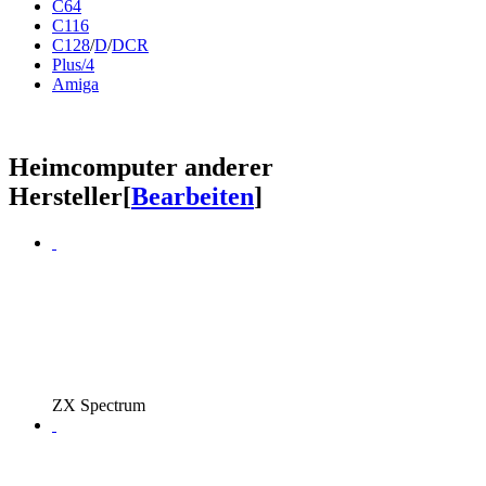
C64
C116
C128
/
D
/
DCR
Plus/4
Amiga
Heimcomputer anderer
Hersteller
[
Bearbeiten
]
ZX Spectrum