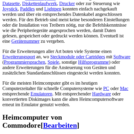
Datasette
,
Diskettenlaufwerk
,
Drucker
oder zur Steuerung wie
Joystick
,
Paddles
und
Lightpen
konnten einfach nachgekauft
werden und über ein entsprechendes Datenkabel angeschlossen
werden. Für den Betrieb sind meist keine besonderen Einstellungen
oder die Installation von Treibern nötig, nur die Befehlskenntnisse
wie die Peripheriegeräte angesprochen werden, damit Daten
gelesen, gespeichert oder gedruckt werden können. Eventuell ist
eine
Gerätenummer
zu vergeben.
Für die Erweiterungen aller Art boten viele Systeme einen
Erweiterungsport
an, wo
Steckmodule oder Cartridges
mit
Software
(
Programmiersprachen
,
Spiele
, sonstige
Hilfsprogramme
) oder
andere Erweiterungen für die Ansteuerung von Geräten und
zusätzlichen Standardanschlüssen eingesteckt werden konnten.
Für die meisten
Heimcomputer
gibt es im heutigen
Computerzeitalter für schnelle Computersysteme wie
PC
oder
Mac
entsprechende
Emulatoren
. Mit entsprechender
Hardware
oder
konvertierten Diskimages kann die alten Heimcomputersoftware
erneut im Emulator genutzt werden.
Heimcomputer von
Commodore
[
Bearbeiten
]