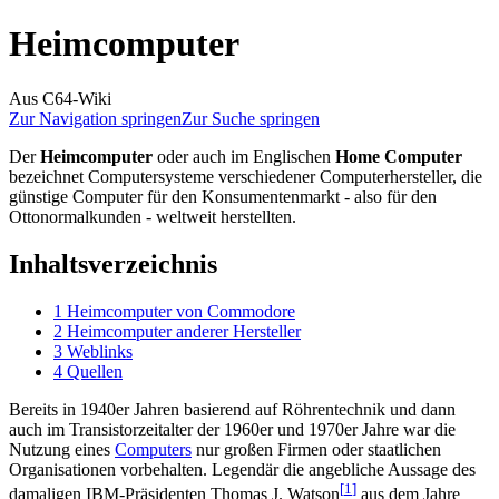
Heimcomputer
Aus C64-Wiki
Zur Navigation springen
Zur Suche springen
Der
Heimcomputer
oder auch im Englischen
Home Computer
bezeichnet Computersysteme verschiedener Computerhersteller, die
günstige Computer für den Konsumentenmarkt - also für den
Ottonormalkunden - weltweit herstellten.
Inhaltsverzeichnis
1
Heimcomputer von Commodore
2
Heimcomputer anderer Hersteller
3
Weblinks
4
Quellen
Bereits in 1940er Jahren basierend auf Röhrentechnik und dann
auch im Transistorzeitalter der 1960er und 1970er Jahre war die
Nutzung eines
Computers
nur großen Firmen oder staatlichen
Organisationen vorbehalten. Legendär die angebliche Aussage des
[
1
]
damaligen IBM-Präsidenten Thomas J. Watson
aus dem Jahre