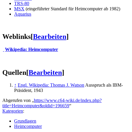
TRS-80
MSX
(eingeführter Standard für Heimcomputer ab 1982)
Aquarius
Weblinks
[
Bearbeiten
]
Wikipedia: Heimcomputer
Quellen
[
Bearbeiten
]
↑
Engl. Wikipedia: Thomas J. Watson
Ausspruch als IBM-
Präsident, 1943
Abgerufen von „
https://www.c64-wiki.de/index.php?
title=Heimcomputer&oldid=196659
“
Kategorien
:
Grundlagen
Heimcomputer