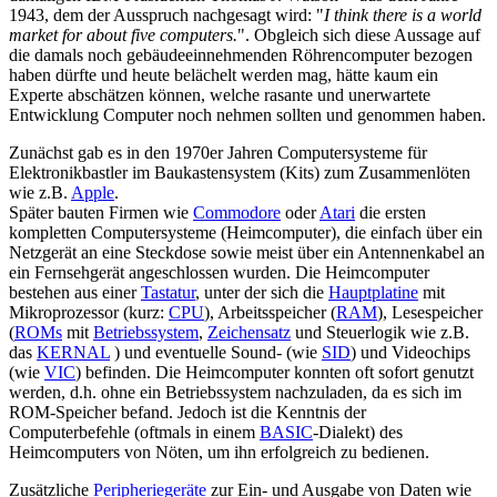
1943, dem der Ausspruch nachgesagt wird: "
I think there is a world
market for about five computers.
". Obgleich sich diese Aussage auf
die damals noch gebäudeeinnehmenden Röhrencomputer bezogen
haben dürfte und heute belächelt werden mag, hätte kaum ein
Experte abschätzen können, welche rasante und unerwartete
Entwicklung Computer noch nehmen sollten und genommen haben.
Zunächst gab es in den 1970er Jahren Computersysteme für
Elektronikbastler im Baukastensystem (Kits) zum Zusammenlöten
wie z.B.
Apple
.
Später bauten Firmen wie
Commodore
oder
Atari
die ersten
kompletten Computersysteme (Heimcomputer), die einfach über ein
Netzgerät an eine Steckdose sowie meist über ein Antennenkabel an
ein Fernsehgerät angeschlossen wurden. Die Heimcomputer
bestehen aus einer
Tastatur
, unter der sich die
Hauptplatine
mit
Mikroprozessor (kurz:
CPU
), Arbeitsspeicher (
RAM
), Lesespeicher
(
ROMs
mit
Betriebssystem
,
Zeichensatz
und Steuerlogik wie z.B.
das
KERNAL
) und eventuelle Sound- (wie
SID
) und Videochips
(wie
VIC
) befinden. Die Heimcomputer konnten oft sofort genutzt
werden, d.h. ohne ein Betriebssystem nachzuladen, da es sich im
ROM-Speicher befand. Jedoch ist die Kenntnis der
Computerbefehle (oftmals in einem
BASIC
-Dialekt) des
Heimcomputers von Nöten, um ihn erfolgreich zu bedienen.
Zusätzliche
Peripheriegeräte
zur Ein- und Ausgabe von Daten wie