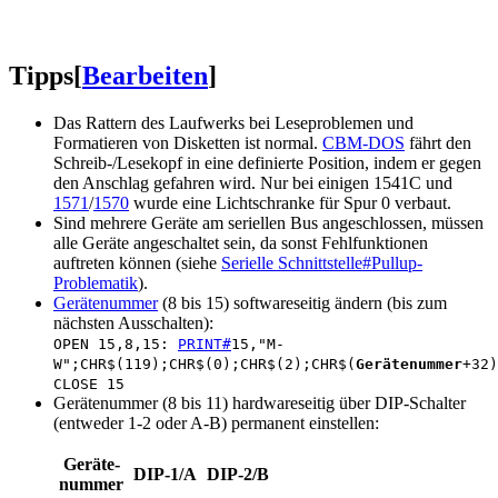
Tipps
[
Bearbeiten
]
Das Rattern des Laufwerks bei Leseproblemen und
Formatieren von Disketten ist normal.
CBM-DOS
fährt den
Schreib-/Lesekopf in eine definierte Position, indem er gegen
den Anschlag gefahren wird. Nur bei einigen 1541C und
1571
/
1570
wurde eine Lichtschranke für Spur 0 verbaut.
Sind mehrere Geräte am seriellen Bus angeschlossen, müssen
alle Geräte angeschaltet sein, da sonst Fehlfunktionen
auftreten können (siehe
Serielle Schnittstelle#Pullup-
Problematik
).
Gerätenummer
(8 bis 15) softwareseitig ändern (bis zum
nächsten Ausschalten):
OPEN 15,8,15:
PRINT#
15,"M-
W";CHR$(119);CHR$(0);CHR$(2);CHR$(
Gerätenummer
+32)
CLOSE 15
Gerätenummer (8 bis 11) hardwareseitig über DIP-Schalter
(entweder 1-2 oder A-B) permanent einstellen:
Geräte-
DIP-1/A
DIP-2/B
nummer