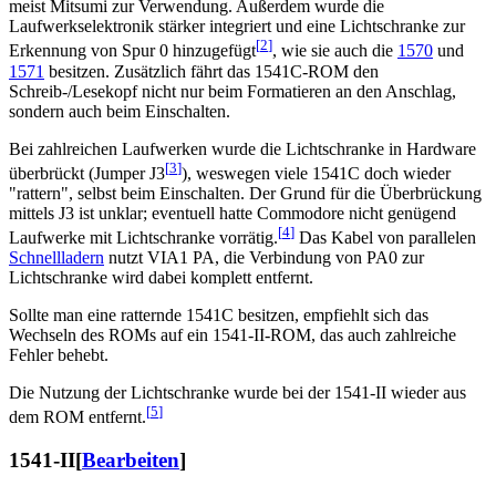
meist Mitsumi zur Verwendung. Außerdem wurde die
Laufwerkselektronik stärker integriert und eine Lichtschranke zur
[
2
]
Erkennung von Spur 0 hinzugefügt
, wie sie auch die
1570
und
1571
besitzen. Zusätzlich fährt das 1541C-ROM den
Schreib-/Lesekopf nicht nur beim Formatieren an den Anschlag,
sondern auch beim Einschalten.
Bei zahlreichen Laufwerken wurde die Lichtschranke in Hardware
[
3
]
überbrückt (Jumper J3
), weswegen viele 1541C doch wieder
"rattern", selbst beim Einschalten. Der Grund für die Überbrückung
mittels J3 ist unklar; eventuell hatte Commodore nicht genügend
[
4
]
Laufwerke mit Lichtschranke vorrätig.
Das Kabel von parallelen
Schnellladern
nutzt VIA1 PA, die Verbindung von PA0 zur
Lichtschranke wird dabei komplett entfernt.
Sollte man eine ratternde 1541C besitzen, empfiehlt sich das
Wechseln des ROMs auf ein 1541-II-ROM, das auch zahlreiche
Fehler behebt.
Die Nutzung der Lichtschranke wurde bei der 1541-II wieder aus
[
5
]
dem ROM entfernt.
1541-II
[
Bearbeiten
]