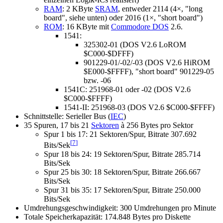
RAM
: 2 KByte
SRAM
, entweder 2114 (4×, "long
board", siehe unten) oder 2016 (1×, "short board")
ROM
: 16 KByte mit
Commodore DOS
2.6.
1541:
325302-01 (DOS V2.6 LoROM
$C000-$DFFF)
901229-01/-02/-03 (DOS V2.6 HiROM
$E000-$FFFF), "short board" 901229-05
bzw. -06
1541C: 251968-01 oder -02 (DOS V2.6
$C000-$FFFF)
1541-II: 251968-03 (DOS V2.6 $C000-$FFFF)
Schnittstelle: Serieller Bus (
IEC
)
35 Spuren, 17 bis 21
Sektoren
à 256 Bytes pro Sektor
Spur 1 bis 17: 21 Sektoren/Spur, Bitrate 307.692
[
7
]
Bits/Sek
Spur 18 bis 24: 19 Sektoren/Spur, Bitrate 285.714
Bits/Sek
Spur 25 bis 30: 18 Sektoren/Spur, Bitrate 266.667
Bits/Sek
Spur 31 bis 35: 17 Sektoren/Spur, Bitrate 250.000
Bits/Sek
Umdrehungsgeschwindigkeit: 300 Umdrehungen pro Minute
Totale Speicherkapazität: 174.848 Bytes pro Diskette