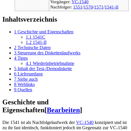
Vorgänger:
VC-1540
Nachfolger:
1551
/
1570
/
1571
/
1541-II
Inhaltsverzeichnis
1
Geschichte und Eigenschaften
1.1
1541C
1.2
1541-II
2
Technische Daten
3
Steuerung des Diskettenlaufwerks
4
Tipps
4.1
Wiederinbetriebnahme
5
Inhalt der Test-/Demodiskette
6
Lieferumfang
7
Siehe auch
8
Weblinks
9
Quellen
Geschichte und
Eigenschaften
[
Bearbeiten
]
Die 1541 ist als Nachfolgelaufwerk der
VC-1540
konzipiert und ist
zu ihr fast identisch, funktioniert jedoch im Gegensatz zur VC-1540