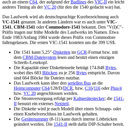
auch an einem
C64
, der aufgrund der
Badlines
des
VIC-II
ein leicht
anderes Timing als der
VC 20
(für den die 1540 gedacht war) hat.
Das Laufwerk wird als deutschsprachige Kurzbezeichnung auch
VC-1541
genannt. In anderen Ländern war es auch unter
VIC-
1541
,
CBM-1541
oder
Commodore-1541
bekannt. Den "V(I)C"-
Präfix tragen nur frühe Modelle des Laufwerks im Namen. Etwa
Ende 1983/Anfang 1984 wurde dieses Präfix von Commodore
fallengelassen. Die ersten VIC-1541 kosteten um die 399 US$.
Die 1541 kann 5,25"-
Disketten
im
GCR
-Format bzw. mit
dem
CBM-Dateisystem
lesen und besitzt einen einzigen
Schreib-/Lesekopf.
Die Kapazität einer Diskettenseite beträgt 174.848
Bytes
,
wobei dies 683
Blöcken
zu je 256
Bytes
entspricht. Davon
sind 664 Blöcke für Dateien nutzbar.
Das Laufwerk kann über den
seriellen Bus
an die
Heimcomputer
C64
/128/D/
DCR
, bzw.
C16
/
116
oder
Plus/4
bzw.
VC 20
angeschlossen werden.
Die Stromversorgung erfolgt per
Kaltgerätestecker
; die
1541-
II
benutzt ein externes
Netzteil
.
Die Diskette wird je nach Modell über einen Schnapp- oder
einen Knebelverschluss im Laufwerk gehalten.
Die
Gerätenummer
(8-11) kann durch interne Lötbrücken
geändert werden. Die
1541-II
stellt dafür DIP-Schalter bereit.