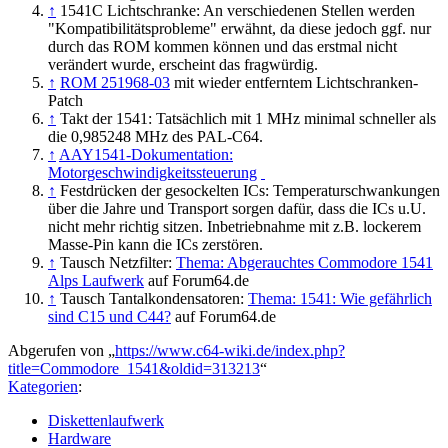
↑
1541C Lichtschranke: An verschiedenen Stellen werden
"Kompatibilitätsprobleme" erwähnt, da diese jedoch ggf. nur
durch das ROM kommen können und das erstmal nicht
verändert wurde, erscheint das fragwürdig.
↑
ROM 251968-03
mit wieder entferntem Lichtschranken-
Patch
↑
Takt der 1541: Tatsächlich mit 1 MHz minimal schneller als
die 0,985248 MHz des PAL-C64.
↑
AAY1541-Dokumentation:
Motorgeschwindigkeitssteuerung
↑
Festdrücken der gesockelten ICs: Temperaturschwankungen
über die Jahre und Transport sorgen dafür, dass die ICs u.U.
nicht mehr richtig sitzen. Inbetriebnahme mit z.B. lockerem
Masse-Pin kann die ICs zerstören.
↑
Tausch Netzfilter:
Thema: Abgerauchtes Commodore 1541
Alps Laufwerk
auf Forum64.de
↑
Tausch Tantalkondensatoren:
Thema: 1541: Wie gefährlich
sind C15 und C44?
auf Forum64.de
Abgerufen von „
https://www.c64-wiki.de/index.php?
title=Commodore_1541&oldid=313213
“
Kategorien
:
Diskettenlaufwerk
Hardware