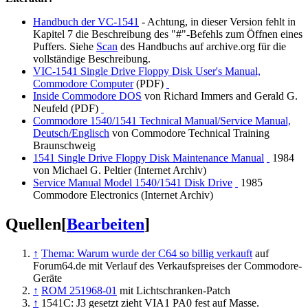
Handbuch der VC-1541
- Achtung, in dieser Version fehlt in
Kapitel 7 die Beschreibung des "#"-Befehls zum Öffnen eines
Puffers. Siehe
Scan
des Handbuchs auf archive.org für die
vollständige Beschreibung.
VIC-1541 Single Drive Floppy Disk User's Manual,
Commodore Computer
(PDF)
Inside Commodore DOS
von Richard Immers and Gerald G.
Neufeld (PDF)
Commodore 1540/1541 Technical Manual/Service Manual,
Deutsch/Englisch
von Commodore Technical Training
Braunschweig
1541 Single Drive Floppy Disk Maintenance Manual
1984
von Michael G. Peltier (Internet Archiv)
Service Manual Model 1540/1541 Disk Drive
1985
Commodore Electronics (Internet Archiv)
Quellen
[
Bearbeiten
]
↑
Thema: Warum wurde der C64 so billig verkauft
auf
Forum64.de mit Verlauf des Verkaufspreises der Commodore-
Geräte
↑
ROM 251968-01
mit Lichtschranken-Patch
↑
1541C: J3 gesetzt zieht VIA1 PA0 fest auf Masse.