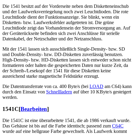
Die 1541 besitzt auf der Vorderseite neben dem Disketteneinschub
und der Laufwerksverriegelung noch zwei Leuchtdioden. Die rote
Leuchtdiode dient der Funktionsanzeige. Sie blinkt, wenn ein
Disketten- bzw. Laufwerksfehler aufgetreten ist. Die grüne
Leuchtdiode zeigt das Vorhandensein der Stromversorgung an. Auf
der Geräterückseite befinden sich zwei Anschlüsse für serielle
Datenkabel, der Netzschalter und der Netzanschluss.
Mit der 1541 lassen sich ausschließlich Single-Density- bzw. SD
und Double-Density- bzw. DD-Disketten zuverlässig benutzen.
High-Density- bzw. HD-Disketten lassen sich entweder schon nicht
formatieren oder halten die gespeicherten Daten nur kurze Zeit, da
der Schreib-/Lesekopf der 1541 für diese Disketten keine
ausreichend starke magnetische Feldstärke erzeugt.
Die Datentransferrate von ca. 400 Byte/s (bei
LOAD
am C64) kann
durch den Einsatz von
Schnellladern
auf über 10 KByte/s gesteigert
werden.
1541C
[
Bearbeiten
]
Die 1541C ist eine überarbeitete 1541, die ab 1986 verkauft wurde.
Das Gehäuse ist bis auf die Farbe identisch; passend zum
C64C
wurde auf eine hellgraue Farbe gewechselt. Als Laufwerk kommt