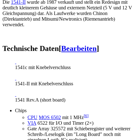
Die
1541-II
wurde ab 1987 verkauft und stellt ein Redesign mit
deutlich kleinerem Gehäuse und externem Netzteil (5 V und 12 V
Gleichspannung) dar. Als Laufwerke wurden Chinon
(Direktantrieb) und Mitsumi/Newtronics (Riemenantrieb)
verwendet.
Technische Daten
[
Bearbeiten
]
1541c mit Knebelverschluss
1541-II mit Knebelverschluss
1541 Rev.A (short board)
Chips
[
6
]
CPU
MOS 6502
mit 1 MHz
VIA
6522 für I/O und Timer (2×)
Gate Array 325572 mit Schieberegister und weiterer
Schreib-/Leselogik (im "Long Board" noch mit
einzelnen Logik-ICs realisiert)