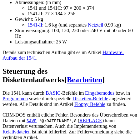
Abmessungen: (in mm)
1541 und 1541C: 97 × 200 × 374
1541-II: 77 × 184 × 256
Gewicht: 5 kg
1541-II
: 1,6 kg (und separates
Netzteil
0,99 kg)
Stromversorgung: 100, 120, 220 oder 240 V mit 50 oder 60
Hz
Leistungsaufnahme: 25 W
Details zum technischen Aufbau gibt es im Artikel
Hardware-
Aufbau der 1541
.
Steuerung des
Diskettenlaufwerks
[
Bearbeiten
]
Die 1541 kann durch
BASIC
-Befehle im
Eingabemodus
bzw. in
Programmen
sowie durch spezielle
Disketten-Befehle
angesteuert
werden. Alle Details sind im Artikel
Floppy-Befehle
zu finden.
CBM-DOS enthält etliche Fehler. Besonders das Überschreiben von
Dateien mit
(
REPLACE
) kann
SAVE
"@:DATEINAME",8
Datenverlust verursachen. Auch die Implementierung von
Relativdateien
ist nicht fehlerfrei. Zur Fehlervermeidung siehe die
verlinkten Artikel.