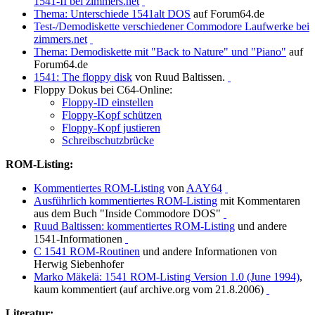
1541-II bei zimmers.net
Thema: Unterschiede 1541alt DOS
auf Forum64.de
Test-/Demodiskette verschiedener Commodore Laufwerke bei
zimmers.net
Thema: Demodiskette mit "Back to Nature" und "Piano"
auf
Forum64.de
1541: The floppy disk
von Ruud Baltissen.
Floppy Dokus bei C64-Online:
Floppy-ID einstellen
Floppy-Kopf schützen
Floppy-Kopf justieren
Schreibschutzbrücke
ROM-Listing:
Kommentiertes ROM-Listing
von
AAY64
Ausführlich kommentiertes ROM-Listing
mit Kommentaren
aus dem Buch "Inside Commodore DOS"
Ruud Baltissen: kommentiertes ROM-Listing
und andere
1541-Informationen
C 1541 ROM-Routinen
und andere Informationen von
Herwig Siebenhofer
Marko Mäkelä: 1541 ROM-Listing Version 1.0 (June 1994)
,
kaum kommentiert (auf archive.org vom 21.8.2006)
Literatur: