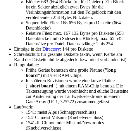
Blöcke: 683 (664 Blöcke frei für Dateien). Ein Block
ist ein Sektor abzüglich zwei Bytes für die
Verlinkungsinformation auf den Folgeblock mit den
verbleibenden 254 Bytes Nutzdaten.
Sequentielle Files: 168.656 Bytes pro Diskette (664
Datenblöcke)
Relative Files: max. 167.132 Bytes pro Diskette (658
Datenblöcke und 6 Sidesector-Blöcke), max. 65.535
Datensätze pro Datei, Datensatzlänge 1 bis 254
Einträge in der
Directory
: 144 pro Diskette
Schreibschutz für gesamte Diskette (aktiv, wenn Kerbe am
Rand der Diskettenhülle abgedeckt bzw. nicht vorhanden ist)
Hauptplatine:
Frühe Geräte benutzen eine große Platine (
"long
board"
) mit vier RAM-Chips.
In späteren Revisionen wurde eine kurze Platine
(
"short board"
) mit einem RAM-Chip benutzt. Die
Takterzeugung wurde vereinfacht und etliche Bausteine
zur Ansteuerung der Laufwerkselektronik in einem
Gate Array (UC1, 325572) zusammengefasst.
Laufwerk:
1541: meist Alps (Schnappverschluss)
1541C: meist Mitsumi (Knebelverschluss)
1541-II: Chinon oder Mitsumi/Newtronics
(Knebelverschluss)