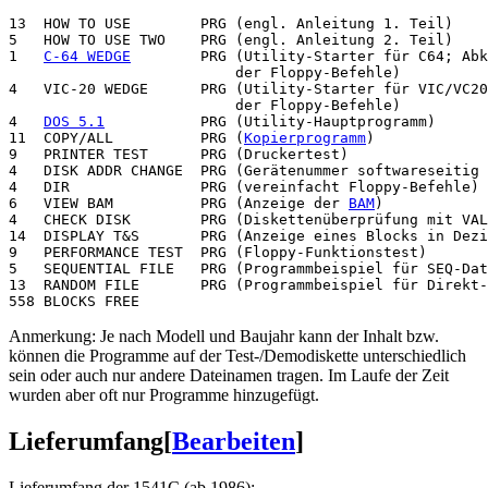
13  HOW TO USE        PRG (engl. Anleitung 1. Teil)

5   HOW TO USE TWO    PRG (engl. Anleitung 2. Teil)

1   
C-64 WEDGE
        PRG (Utility-Starter für C64; Abk
                          der Floppy-Befehle)

4   VIC-20 WEDGE      PRG (Utility-Starter für VIC/VC20
                          der Floppy-Befehle)

4   
DOS 5.1
           PRG (Utility-Hauptprogramm)

11  COPY/ALL          PRG (
Kopierprogramm
)

9   PRINTER TEST      PRG (Druckertest)

4   DISK ADDR CHANGE  PRG (Gerätenummer softwareseitig 
4   DIR               PRG (vereinfacht Floppy-Befehle)

6   VIEW BAM          PRG (Anzeige der 
BAM
)

4   CHECK DISK        PRG (Diskettenüberprüfung mit VAL
14  DISPLAY T&S       PRG (Anzeige eines Blocks in Dezi
9   PERFORMANCE TEST  PRG (Floppy-Funktionstest)

5   SEQUENTIAL FILE   PRG (Programmbeispiel für SEQ-Dat
13  RANDOM FILE       PRG (Programmbeispiel für Direkt-
Anmerkung: Je nach Modell und Baujahr kann der Inhalt bzw.
können die Programme auf der Test-/Demodiskette unterschiedlich
sein oder auch nur andere Dateinamen tragen. Im Laufe der Zeit
wurden aber oft nur Programme hinzugefügt.
Lieferumfang
[
Bearbeiten
]
Lieferumfang der 1541C (ab 1986):