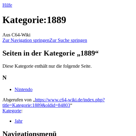
Hilfe
Kategorie
:
1889
Aus C64-Wiki
Zur Navigation springen
Zur Suche springen
Seiten in der Kategorie „1889“
Diese Kategorie enthält nur die folgende Seite.
N
Nintendo
Abgerufen von „
https://www.c64-wiki.de/index.php?
title=Kategorie:1889&oldid=84803
“
Kategorie
:
Jahr
Navigationsmenü