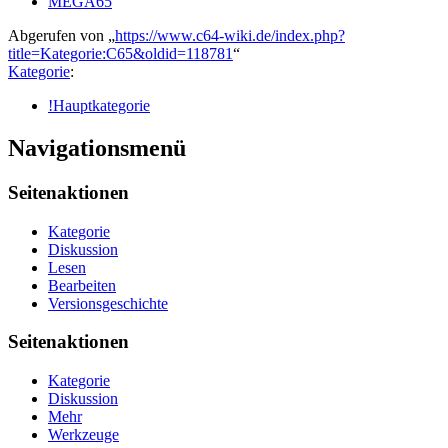
MEGA65
Abgerufen von „
https://www.c64-wiki.de/index.php?
title=Kategorie:C65&oldid=118781
“
Kategorie
:
!Hauptkategorie
Navigationsmenü
Seitenaktionen
Kategorie
Diskussion
Lesen
Bearbeiten
Versionsgeschichte
Seitenaktionen
Kategorie
Diskussion
Mehr
Werkzeuge