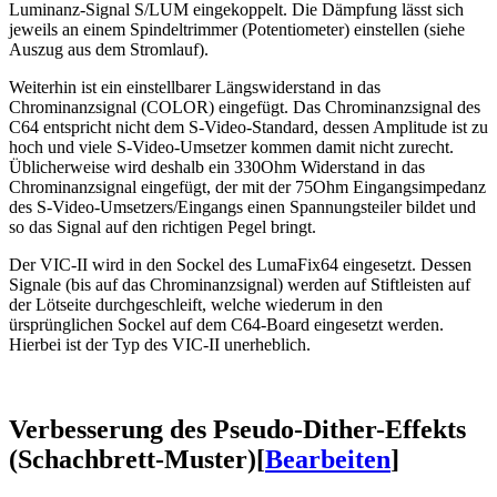
Luminanz-Signal S/LUM eingekoppelt. Die Dämpfung lässt sich
jeweils an einem Spindeltrimmer (Potentiometer) einstellen (siehe
Auszug aus dem Stromlauf).
Weiterhin ist ein einstellbarer Längswiderstand in das
Chrominanzsignal (COLOR) eingefügt. Das Chrominanzsignal des
C64 entspricht nicht dem S-Video-Standard, dessen Amplitude ist zu
hoch und viele S-Video-Umsetzer kommen damit nicht zurecht.
Üblicherweise wird deshalb ein 330Ohm Widerstand in das
Chrominanzsignal eingefügt, der mit der 75Ohm Eingangsimpedanz
des S-Video-Umsetzers/Eingangs einen Spannungsteiler bildet und
so das Signal auf den richtigen Pegel bringt.
Der VIC-II wird in den Sockel des LumaFix64 eingesetzt. Dessen
Signale (bis auf das Chrominanzsignal) werden auf Stiftleisten auf
der Lötseite durchgeschleift, welche wiederum in den
ürsprünglichen Sockel auf dem C64-Board eingesetzt werden.
Hierbei ist der Typ des VIC-II unerheblich.
Verbesserung des Pseudo-Dither-Effekts
(Schachbrett-Muster)
[
Bearbeiten
]