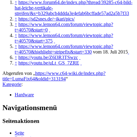
↑
https://www.forum64.de/index.php?thread/39285-c64-bild-
hat-leiche-vertikale-
streifen/&s=b329abcb4ddda3e4efab6bcffade57ad2a5b7f33
↑
https://sd2snes.de/~ikari/pics/
↑
https://www.lemon64.com/forum/viewtopic.php?
t=40570&start=0
↑
https://www.lemon64.com/forum/viewtopic.php?
t=40570&start=375
↑
https://www.lemon64.com/forum/viewtopic.php?
t=40570&highlight=stripefix&start=330
vom 18. Juli 2015
↑
https://youtu.be/Z6l3R3TSwzc
↑
https://youtu.be/uLt_GS_7ZRE
Abgerufen von „
https://www.c64-wiki.de/index.php?
title=LumaFix64&oldid=313194
“
Kategorie
:
Hardware
Navigationsmenü
Seitenaktionen
Seite