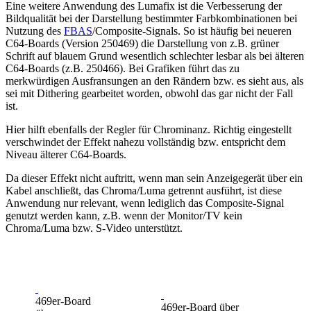
Eine weitere Anwendung des Lumafix ist die Verbesserung der
Bildqualität bei der Darstellung bestimmter Farbkombinationen bei
Nutzung des
FBAS
/Composite-Signals. So ist häufig bei neueren
C64-Boards (Version 250469) die Darstellung von z.B. grüner
Schrift auf blauem Grund wesentlich schlechter lesbar als bei älteren
C64-Boards (z.B. 250466). Bei Grafiken führt das zu
merkwürdigen Ausfransungen an den Rändern bzw. es sieht aus, als
sei mit Dithering gearbeitet worden, obwohl das gar nicht der Fall
ist.
Hier hilft ebenfalls der Regler für Chrominanz. Richtig eingestellt
verschwindet der Effekt nahezu vollständig bzw. entspricht dem
Niveau älterer C64-Boards.
Da dieser Effekt nicht auftritt, wenn man sein Anzeigegerät über ein
Kabel anschließt, das Chroma/Luma getrennt ausführt, ist diese
Anwendung nur relevant, wenn lediglich das Composite-Signal
genutzt werden kann, z.B. wenn der Monitor/TV kein
Chroma/Luma bzw. S-Video unterstützt.
469er-Board
469er-Board über