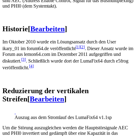
sind AEC (Address Enable Control, Signal für das Busmultiplexing)
und PHI0 (dem Systemtakt).
Historie
[
Bearbeiten
]
Im Oktober 2010 wurde ein Lösungsansatz durch den User
[
1
]
[
2
]
ikary_01 im forum64.de veröffentlicht
. Dieser Ansatz wurde im
Forum aus lemon64.com im Dezember 2011 aufgegriffen und
[
3
]
diskutiert.
. Schließlich wurde dort der LumaFix64 durch e5frog
[
4
]
veröffentlicht.
Reduzierung der vertikalen
Streifen
[
Bearbeiten
]
Auszug aus dem Stromlauf des LumaFix64 v1.1sp
Um die Störung auszugleichen werden die Hauptstörsignale AEC
und PHI0 invertiert und gedämpft über eine Kapazität in das