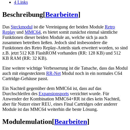
4
Links
Beschreibung
[
Bearbeiten
]
Das
Steckmodul
ist die Vereinigung der beiden Module
Retro
Replay
und
MMC64
, es bietet somit zunächst einmal sämtliche
Funktionen dieser beiden Module an, welche sich ja auch
zusammen betreiben ließen. Jedoch sind insbesondere die
Funktionen des Retro Replay-Anteils stark erweitert worden, so sind
z.B. jetzt 512 KB FlashROM vorhanden (RR: 128 KB) und 512
KB RAM (RR: 32 KB).
Eine weitere wichtige Verbesserung ist die Tatsache, dass das Modul
auch mit eingestecktem
RR-Net
Modul noch in ein normales C64
Cartridge-Gehäuse passt.
Ein Nachteil gegenüber dem MMC64 ist, dass auf das
Durchschleifen des
Expansionsports
verzichtet wurde. Für
Anwender der Kombination MMC64+RR ist dies kein Nachteil,
aber für Nutzer einer REU, eines Final Cartridges oder anderer
Module ist das MMC64 weiterhin die beste Lösung.
Modulemulation
[
Bearbeiten
]