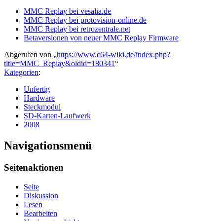
MMC Replay bei vesalia.de
MMC Replay bei protovision-online.de
MMC Replay bei retrozentrale.net
Betaversionen von neuer MMC Replay Firmware
Abgerufen von „
https://www.c64-wiki.de/index.php?
title=MMC_Replay&oldid=180341
“
Kategorien
:
Unfertig
Hardware
Steckmodul
SD-Karten-Laufwerk
2008
Navigationsmenü
Seitenaktionen
Seite
Diskussion
Lesen
Bearbeiten