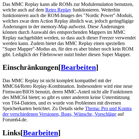
Das MMC Replay kann alle ROMs zur Modulemulation benutzen,
welche auch auf dem
Retro Replay
funktionieren. Weiterhin
funktionieren auch die ROM-Images des "Nordic Power"-Moduls,
welches zwar dem Action Replay ähnlich war, jedoch geringfügige
Änderungen in der memory-Map aufweist. Diese Änderungen
können durch Auswahl des entsprechenden Mappers im MMC
Replay nachgebildet werden, so dass auch dieser Freezer verwendet
werden kann. Zudem bietet das MMC Replay einen speziellen
"Super Mapper"-Modus an, für den es aber bisher noch kein ROM
gibt. Lediglich der Filebrowser nutzt bisher diesen Super Mapper.
Einschränkungen
[
Bearbeiten
]
Das MMC Replay ist nicht komplett kompatibel mit der
MMC64/Retro Replay-Kombination. Insbesondere wird eine neue
Firmware/BIOS benutzt, deren MMC-Anteil nicht alle Funktionen
des MMC64 bietet; so gibt es unter anderem keine Unterstützung
von T64-Dateien, und es wurde von Problemen mit diversen
Speicherkarten berichtet. Zu Details siehe
Thema: Pro und Kontra
der verschiedenen Versionen, Bugs, Wünsche, Vorschläge
auf
Forum64.de.
Links
[
Bearbeiten
]