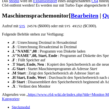
Das
Modul
wird im
Expansionsport
eines ausgeschalteten
C64
hinein
C64 entfernt werden! Es werden nur mit Turbo-Tape abgespeicherte 
Maschinensprachemonitor
[
Bearbeiten
|
Qu
Aufruf mit
($6000) oder mit
($C000).
SYS
24576
SYS 49152
Folgende Befehle stehen zur Verfügung:
.#
: Umrechnung Dezimal in Hexadezimal
.$
: Umrechnung Hexadezimal in Dezimal
.L"NAME",08
: Programm von Diskette laden
.S"NAME",08, Start, Ende
: Programm auf Diskette des Spei
.F
: Füllt Speicher auf
.
T Start, Ende, Neu
: Kopiert den Speicherbereich an die neu
.G Start
: Startet Maschinenprogramm ab Adresse
Start
.M Start
: Zeigt den Speicherbereich ab Adresse
Start
an
.H Start, Ende, Wert
: Durchsucht den Speicherbereich nach
.D Start
: Disassembliert den Speicherbereich beginnend ab A
.X
: Verlässt den Monitor
Abgerufen von „
https://www.c64-wiki.de/index.php?title=Monitor
Kategorien
:
Steckmodul