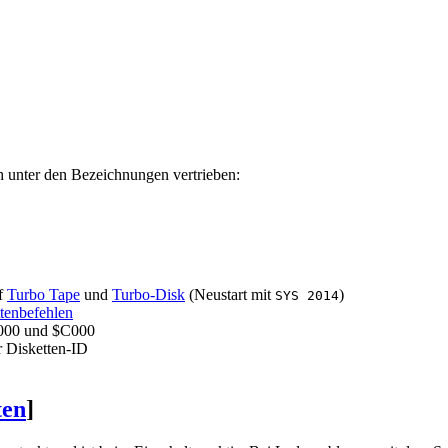
 unter den Bezeichnungen vertrieben:
uf
Turbo Tape
und
Turbo-Disk
(Neustart mit
)
SYS 2014
tenbefehlen
6000 und $C000
 Disketten-ID
ten
]