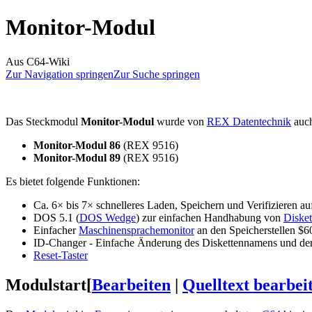
Monitor-Modul
Aus C64-Wiki
Zur Navigation springen
Zur Suche springen
Das Steckmodul
Monitor-Modul
wurde von
REX Datentechnik
auch
Monitor-Modul 86
(REX 9516)
Monitor-Modul 89
(REX 9516)
Es bietet folgende Funktionen:
Ca. 6× bis 7× schnelleres Laden, Speichern und Verifizieren a
DOS 5.1 (
DOS Wedge
) zur einfachen Handhabung von
Disket
Einfacher
Maschinensprachemonitor
an den Speicherstellen $
ID-Changer - Einfache Änderung des Diskettennamens und der
Reset-Taster
Modulstart
[
Bearbeiten
|
Quelltext bearbei