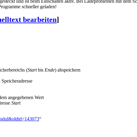
gesteckt und ist beim Einschalten aktiv. Bei Ladeproblemen mit dem 
Programme schneller geladen!
elltext bearbeiten
]
cherbereichs (
Start
bis
Ende
) abspeichern
e Speicheradresse
 dem angegebenen Wert
dresse
Start
-Modul&oldid=143073
“