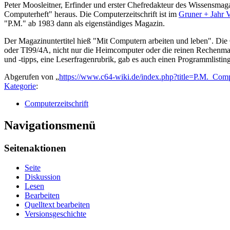
Peter Moosleitner, Erfinder und erster Chefredakteur des Wissensmag
Computerheft" heraus. Die Computerzeitschrift ist im
Gruner + Jahr V
"P.M." ab 1983 dann als eigenständiges Magazin.
Der Magazinuntertitel hieß "Mit Computern arbeiten und leben". Die
oder TI99/4A, nicht nur die Heimcomputer oder die reinen Rechenmas
und -tipps, eine Leserfragenrubrik, gab es auch einen Programmlisting
Abgerufen von „
https://www.c64-wiki.de/index.php?title=P.M._Co
Kategorie
:
Computerzeitschrift
Navigationsmenü
Seitenaktionen
Seite
Diskussion
Lesen
Bearbeiten
Quelltext bearbeiten
Versionsgeschichte