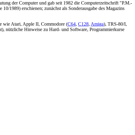
eutung der Computer und gab seit 1982 die Computerzeitschrift "P.M.-
be 10/1989) erschienen; zunächst als Sonderausgabe des Magazins
me wie Atari, Apple II, Commodore (
C64
,
C128
,
Amiga
), TRS-80/I,
ht), nützliche Hinweise zu Hard- und Software, Programmierkurse