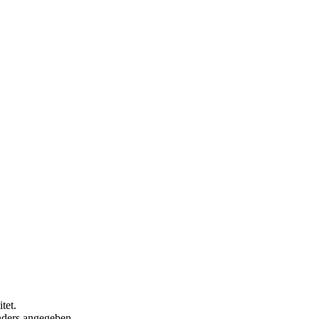
tet.
anders angegeben.