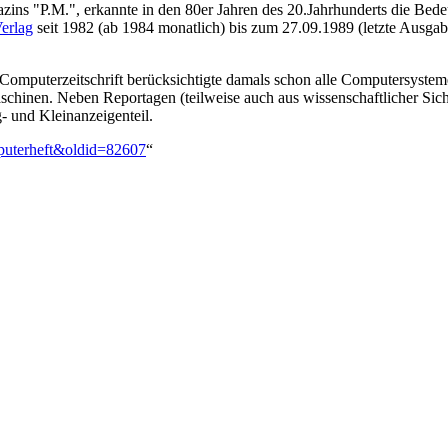
azins "P.M.", erkannte in den 80er Jahren des 20.Jahrhunderts die Bed
erlag
seit 1982 (ab 1984 monatlich) bis zum 27.09.1989 (letzte Ausga
 Computerzeitschrift berücksichtigte damals schon alle Computersyste
chinen. Neben Reportagen (teilweise auch aus wissenschaftlicher Sic
- und Kleinanzeigenteil.
mputerheft&oldid=82607
“