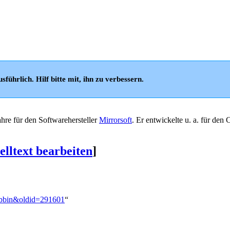
sführlich. Hilf bitte mit, ihn zu verbessern.
ahre für den Softwarehersteller
Mirrorsoft
. Er entwickelte u. a. für den
lltext bearbeiten
]
rabbin&oldid=291601
“