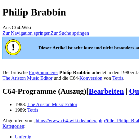
Philip Brabbin
Aus C64-Wiki
Zur Navigation springen
Zur Suche springen
Dieser Artikel ist sehr kurz und nicht besonders au
Der britische
Programmierer
Philip Brabbin
arbeitet in den 1980er J
The Ariston Music Editor
und die C64-
Konversion
von
Tetris
.
C64-Programme (Auszug)
[
Bearbeiten
|
Que
1988:
The Ariston Music Editor
1989:
Tetris
Abgerufen von „
https://www.c64-wiki.de/index.php?title=Philip_B
Kategorien
:
Unfertig