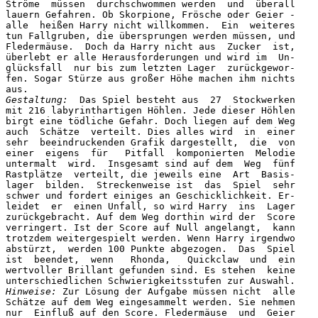
Ströme  müssen  durchschwommen werden  und  überall

lauern Gefahren. Ob Skorpione, Frösche oder Geier -

alle  heißen Harry nicht willkommen.  Ein  weiteres

tun Fallgruben, die übersprungen werden müssen, und

Fledermäuse.  Doch da Harry nicht aus  Zucker  ist,

überlebt er alle Herausforderungen und wird im  Un-

glücksfall  nur bis zum letzten Lager  zurückgewor-

fen. Sogar Stürze aus großer Höhe machen ihm nichts

Gestaltung:
  Das Spiel besteht aus  27  Stockwerken

mit 216 labyrinthartigen Höhlen. Jede dieser Höhlen

birgt eine tödliche Gefahr. Doch liegen auf dem Weg

auch  Schätze  verteilt. Dies alles wird  in  einer

sehr  beeindruckenden Grafik dargestellt,  die  von

einer  eigens  für   Pitfall  komponierten  Melodie

untermalt  wird.  Insgesamt sind auf dem  Weg  fünf

Rastplätze  verteilt, die jeweils eine  Art  Basis-

lager  bilden.  Streckenweise ist  das  Spiel  sehr

schwer und fordert einiges an Geschicklichkeit. Er-

leidet  er  einen Unfall, so wird Harry  ins  Lager

zurückgebracht. Auf dem Weg dorthin wird der  Score

verringert. Ist der Score auf Null angelangt,  kann

trotzdem weitergespielt werden. Wenn Harry irgendwo

abstürzt,  werden 100 Punkte abgezogen.  Das  Spiel

ist  beendet,  wenn   Rhonda,   Quickclaw  und  ein

wertvoller Brillant gefunden sind. Es stehen  keine

Hinweise:
 Zur Lösung der Aufgabe müssen nicht  alle

Schätze auf dem Weg eingesammelt werden. Sie nehmen

nur  Einfluß auf den Score. Fledermäuse  und  Geier
