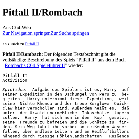
Pitfall II/Rombach
Aus C64-Wiki
Zur Navigation springen
Zur Suche springen
<< zurück zu
Pitfall II
Pitfall II/Rombach
: Der folgenden Textabschnitt gibt die
vollständige Beschreibung des Spiels "Pitfall II" aus dem Buch
"
Rombachs C64-Spieleführer II
" wieder:
Pitfall II
Activision

Spielidee:
  Aufgabe des Spielers ist es, Harry  auf

seiner Expedition in den Dschungel von Peru zu  be-

gleiten.  Harry unternimmt diese  Expedition,  weil

seine  Nichte Rhonda und der treue Berglöwe  Quick-

claw hier verschollen sind. Außerdem heißt es,  daß

unter  dem Urwald unermeßliche  Inkaschätze  lagern

sollen.  Harry  hat sich nun in den  Kopf  gesetzt,

seine  Freunde zu befreien und die Schätze zu  fin-

den. Sein Weg führt ihn vorbei an reißenden Wasser-

fällen, über endlose Leitern und an Heißluftballons

hängend durch riesige Höhlenlandschaften.  Reißende
