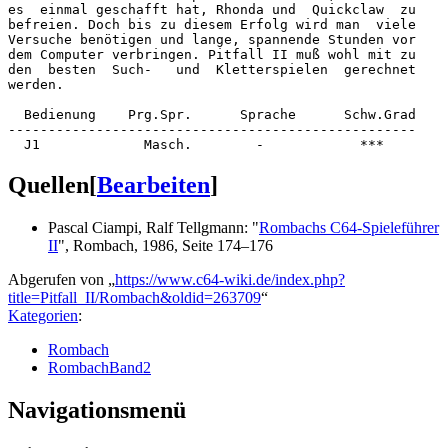
es  einmal geschafft hat, Rhonda und  Quickclaw  zu

befreien. Doch bis zu diesem Erfolg wird man  viele

Versuche benötigen und lange, spannende Stunden vor

dem Computer verbringen. Pitfall II muß wohl mit zu

den  besten  Such-   und  Kletterspielen  gerechnet

werden.

  Bedienung    Prg.Spr.      Sprache      Schw.Grad 

---------------------------------------------------

Quellen
[
Bearbeiten
]
Pascal Ciampi, Ralf Tellgmann: "
Rombachs C64-Spieleführer
II
", Rombach, 1986, Seite 174–176
Abgerufen von „
https://www.c64-wiki.de/index.php?
title=Pitfall_II/Rombach&oldid=263709
“
Kategorien
:
Rombach
RombachBand2
Navigationsmenü