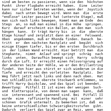
sind am besten zu passieren, wenn sie den  höchsten

Punkt  ihrer Flugbahn erreicht haben.  Eine  Leiter

kann nur sicher betreten werden, wenn der  Joystick

dabei  nach unten bewegt wird. Wenn man  die  erste

"endlose" Leiter passiert hat (unterste Etage), muß

man sich nach links bewegen. Kommt man am Ende  des

Stegs  an, so muß man einmal in die Höhe  springen.

Kurz  darauf erscheint ein Ballon, an den man  sich

hängen  kann.  Er trägt Harry bis  in  die  oberste

Etage hinauf und zerplatzt dann an einer  Felswand.

Oben  angekommen, muß er Rhonda finden. Danach  be-

tritt  er  den nächsten Rastplatz und  begibt  sich

einige Etagen tiefer, bis er den ersten  Durchbruch

in  der linken Wand erreicht. Hier betritt man  die

Stegkante,  nimmt  Anlauf und springt  schräg  nach

links  unten.  Daraufhin bewegt sich  Harry  schräg

durch die Luft. Er erreicht einen Felsvorsprung auf

der anderen Seite der Höhle, wo er den Brillantring

findet. Von hier aus stürzt er sich wiederum in die

Tiefe  und erreicht den vorletzten  Rastplatz.  Der

Weg führt jetzt nach links und dann nach oben.  Hat

man schließlich das oberste Stockwerk erklommen, so

Bewertung:
  Pitfall II ist eines der wenigen  Such-

und  Kletterspiele, von denen man sagen  kann,  daß

sie  interessant und spannend sind. Bei  Pitfall II

wurde  eine  raffinierte Handlung  mit  einer  sehr

schönen  Grafik untermalt. Zu bemerken ist, daß  es

keine unterschiedlichen Schwierigkeitsstufen  gibt.

Dadurch  verliert das Spiel zwar an Reiz, wenn  man
