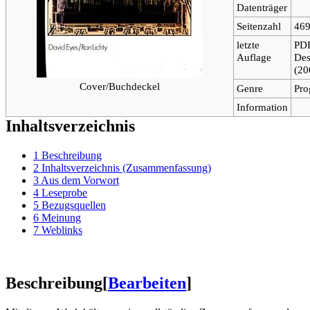
Datenträger
Seitenzahl
46
letzte
PDF
Auflage
Des
(20
Cover/Buchdeckel
Genre
Pro
Information
Inhaltsverzeichnis
1
Beschreibung
2
Inhaltsverzeichnis (Zusammenfassung)
3
Aus dem Vorwort
4
Leseprobe
5
Bezugsquellen
6
Meinung
7
Weblinks
Beschreibung
[
Bearbeiten
]