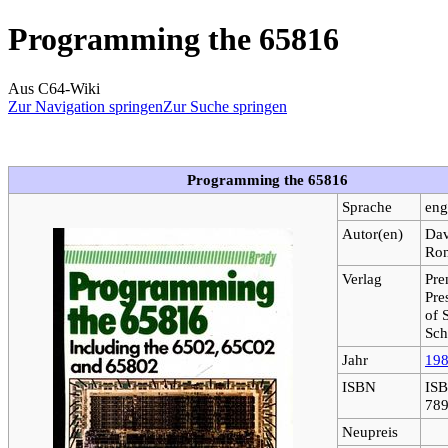
Programming the 65816
Aus C64-Wiki
Zur Navigation springen
Zur Suche springen
Programming the 65816
Sprache
eng
Autor(en)
Dav
Ron
Verlag
Pre
Pre
of 
Sch
Jahr
19
ISBN
ISB
789
Neupreis