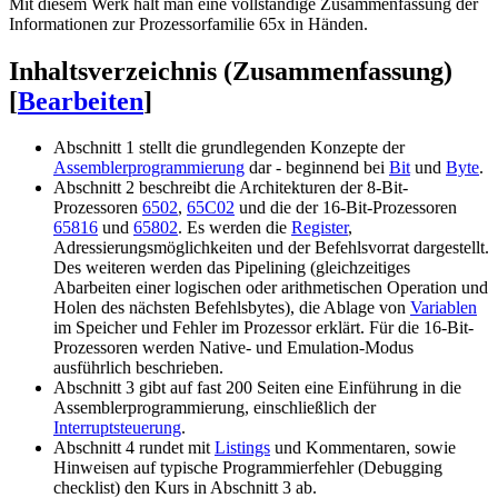
Mit diesem Werk hält man eine vollständige Zusammenfassung der
Informationen zur Prozessorfamilie 65x in Händen.
Inhaltsverzeichnis (Zusammenfassung)
[
Bearbeiten
]
Abschnitt 1 stellt die grundlegenden Konzepte der
Assemblerprogrammierung
dar - beginnend bei
Bit
und
Byte
.
Abschnitt 2 beschreibt die Architekturen der 8-Bit-
Prozessoren
6502
,
65C02
und die der 16-Bit-Prozessoren
65816
und
65802
. Es werden die
Register
,
Adressierungsmöglichkeiten und der Befehlsvorrat dargestellt.
Des weiteren werden das Pipelining (gleichzeitiges
Abarbeiten einer logischen oder arithmetischen Operation und
Holen des nächsten Befehlsbytes), die Ablage von
Variablen
im Speicher und Fehler im Prozessor erklärt. Für die 16-Bit-
Prozessoren werden Native- und Emulation-Modus
ausführlich beschrieben.
Abschnitt 3 gibt auf fast 200 Seiten eine Einführung in die
Assemblerprogrammierung, einschließlich der
Interruptsteuerung
.
Abschnitt 4 rundet mit
Listings
und Kommentaren, sowie
Hinweisen auf typische Programmierfehler (Debugging
checklist) den Kurs in Abschnitt 3 ab.