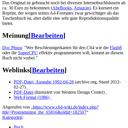
Das Original ist gebraucht noch bei diversen Internetbuchhäusern ab
ca. 30 Euro zu bekommen (
AbeBooks
,
Amazon
). Es kursiert ein
Reprint, der wegen seines A4-Formates zwar gewichtiger als das
Taschenbuch ist, aber dafür eine sehr gute Reproduktionsqualität
bietet.
Meinung
[
Bearbeiten
]
Doc Phura
: "Wer Beschleunigerkarten für den C64 wie die
Flash8
oder die
SuperCPU
effektiv programmieren will, kommt an diesem
Buch nicht vorbei."
Weblinks
[
Bearbeiten
]
PDF-Datei, Ausgabe 1992-04-28
(archive.org, Stand 2012-
02-27)
PDF-Datei
(lizenziert von Western Design Center)
Web-Format (1986)
Abgerufen von „
https://www.c64-wiki.de/index.php?
title=Programming_the_65816&oldid=182507
“
Kategorien
:
Buch