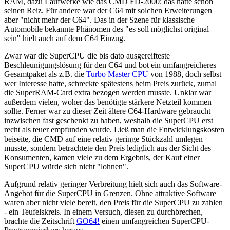
RAM, dazu Laufwerke wie das CMD FD-2000: das hatte schon
seinen Reiz. Für andere war der C64 mit solchen Erweiterungen
aber "nicht mehr der C64". Das in der Szene für klassische
Automobile bekannte Phänomen des "es soll möglichst original
sein" hielt auch auf dem C64 Einzug.
Zwar war die SuperCPU die bis dato ausgereifteste
Beschleunigungslösung für den C64 und bot ein umfangreicheres
Gesamtpaket als z.B. die
Turbo Master CPU
von 1988, doch selbst
wer Interesse hatte, schreckte spätestens beim Preis zurück, zumal
die SuperRAM-Card extra bezogen werden musste. Unklar war
außerdem vielen, woher das benötigte stärkere Netzteil kommen
sollte. Ferner war zu dieser Zeit ältere C64-Hardware gebraucht
inzwischen fast geschenkt zu haben, weshalb die SuperCPU erst
recht als teuer empfunden wurde. Ließ man die Entwicklungskosten
beiseite, die CMD auf eine relativ geringe Stückzahl umlegen
musste, sondern betrachtete den Preis lediglich aus der Sicht des
Konsumenten, kamen viele zu dem Ergebnis, der Kauf einer
SuperCPU würde sich nicht "lohnen".
Aufgrund relativ geringer Verbreitung hielt sich auch das Software-
Angebot für die SuperCPU in Grenzen. Ohne attraktive Software
waren aber nicht viele bereit, den Preis für die SuperCPU zu zahlen
- ein Teufelskreis. In einem Versuch, diesen zu durchbrechen,
brachte die Zeitschrift
GO64!
einen umfangreichen SuperCPU-