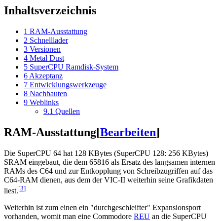
Inhaltsverzeichnis
1
RAM-Ausstattung
2
Schnelllader
3
Versionen
4
Metal Dust
5
SuperCPU Ramdisk-System
6
Akzeptanz
7
Entwicklungswerkzeuge
8
Nachbauten
9
Weblinks
9.1
Quellen
RAM-Ausstattung
[
Bearbeiten
]
Die SuperCPU 64 hat 128 KBytes (SuperCPU 128: 256 KBytes)
SRAM eingebaut, die dem 65816 als Ersatz des langsamen internen
RAMs des C64 und zur Entkopplung von Schreibzugriffen auf das
C64-RAM dienen, aus dem der VIC-II weiterhin seine Grafikdaten
[
3
]
liest.
Weiterhin ist zum einen ein "durchgeschleifter" Expansionsport
vorhanden, womit man eine Commodore
REU
an die SuperCPU