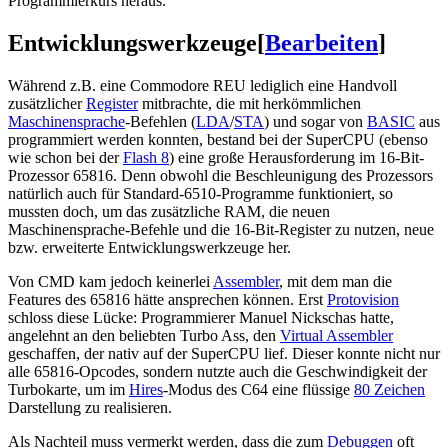
Programmierkurs heraus.
Entwicklungswerkzeuge
[
Bearbeiten
]
Während z.B. eine Commodore REU lediglich eine Handvoll
zusätzlicher
Register
mitbrachte, die mit herkömmlichen
Maschinensprache
-Befehlen (
LDA
/
STA
) und sogar von
BASIC
aus
programmiert werden konnten, bestand bei der SuperCPU (ebenso
wie schon bei der
Flash 8
) eine große Herausforderung im 16-Bit-
Prozessor 65816. Denn obwohl die Beschleunigung des Prozessors
natürlich auch für Standard-6510-Programme funktioniert, so
mussten doch, um das zusätzliche RAM, die neuen
Maschinensprache-Befehle und die 16-Bit-Register zu nutzen, neue
bzw. erweiterte Entwicklungswerkzeuge her.
Von CMD kam jedoch keinerlei
Assembler
, mit dem man die
Features des 65816 hätte ansprechen können. Erst
Protovision
schloss diese Lücke: Programmierer Manuel Nickschas hatte,
angelehnt an den beliebten Turbo Ass, den
Virtual Assembler
geschaffen, der nativ auf der SuperCPU lief. Dieser konnte nicht nur
alle 65816-Opcodes, sondern nutzte auch die Geschwindigkeit der
Turbokarte, um im
Hires
-Modus des C64 eine flüssige
80 Zeichen
Darstellung zu realisieren.
Als Nachteil muss vermerkt werden, dass die zum
Debuggen
oft