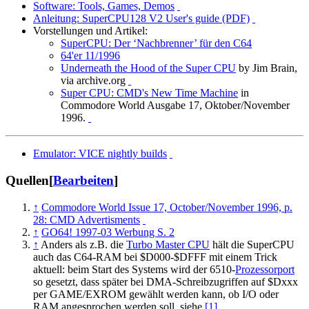
Software: Tools, Games, Demos
Anleitung: SuperCPU128 V2 User's guide (PDF)
Vorstellungen und Artikel:
SuperCPU: Der ‘Nachbrenner’ für den C64
64'er 11/1996
Underneath the Hood of the Super CPU
by Jim Brain,
via archive.org
Super CPU: CMD's New Time Machine
in
Commodore World Ausgabe 17, Oktober/November
1996.
Emulator: VICE nightly builds
Quellen
[
Bearbeiten
]
↑
Commodore World Issue 17, October/November 1996, p.
28: CMD Advertisments
↑
GO64! 1997-03 Werbung S. 2
↑
Anders als z.B. die
Turbo Master CPU
hält die SuperCPU
auch das C64-RAM bei $D000-$DFFF mit einem Trick
aktuell: beim Start des Systems wird der 6510-
Prozessorport
so gesetzt, dass später bei DMA-Schreibzugriffen auf $Dxxx
per GAME/EXROM gewählt werden kann, ob I/O oder
RAM angesprochen werden soll, siehe
[1]