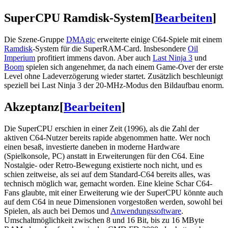
SuperCPU Ramdisk-System
[
Bearbeiten
]
Die Szene-Gruppe
DMAgic
erweiterte einige C64-Spiele mit einem
Ramdisk
-System für die SuperRAM-Card. Insbesondere
Oil
Imperium
profitiert immens davon. Aber auch
Last Ninja 3
und
Boom
spielen sich angenehmer, da nach einem Game-Over der erste
Level ohne Ladeverzögerung wieder startet. Zusätzlich beschleunigt
speziell bei Last Ninja 3 der 20-MHz-Modus den Bildaufbau enorm.
Akzeptanz
[
Bearbeiten
]
Die SuperCPU erschien in einer Zeit (1996), als die Zahl der
aktiven C64-Nutzer bereits rapide abgenommen hatte. Wer noch
einen besaß, investierte daneben in moderne Hardware
(Spielkonsole, PC) anstatt in Erweiterungen für den C64. Eine
Nostalgie- oder Retro-Bewegung existierte noch nicht, und es
schien zeitweise, als sei auf dem Standard-C64 bereits alles, was
technisch möglich war, gemacht worden. Eine kleine Schar C64-
Fans glaubte, mit einer Erweiterung wie der SuperCPU könnte auch
auf dem C64 in neue Dimensionen vorgestoßen werden, sowohl bei
Spielen, als auch bei Demos und
Anwendungssoftware
.
Umschaltmöglichkeit zwischen 8 und 16 Bit, bis zu 16 MByte