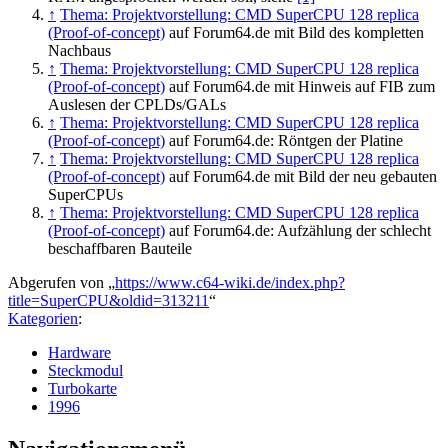
↑
Thema: Projektvorstellung: CMD SuperCPU 128 replica
(Proof-of-concept)
auf Forum64.de mit Bild des kompletten
Nachbaus
↑
Thema: Projektvorstellung: CMD SuperCPU 128 replica
(Proof-of-concept)
auf Forum64.de mit Hinweis auf FIB zum
Auslesen der CPLDs/GALs
↑
Thema: Projektvorstellung: CMD SuperCPU 128 replica
(Proof-of-concept)
auf Forum64.de: Röntgen der Platine
↑
Thema: Projektvorstellung: CMD SuperCPU 128 replica
(Proof-of-concept)
auf Forum64.de mit Bild der neu gebauten
SuperCPUs
↑
Thema: Projektvorstellung: CMD SuperCPU 128 replica
(Proof-of-concept)
auf Forum64.de: Aufzählung der schlecht
beschaffbaren Bauteile
Abgerufen von „
https://www.c64-wiki.de/index.php?
title=SuperCPU&oldid=313211
“
Kategorien
:
Hardware
Steckmodul
Turbokarte
1996