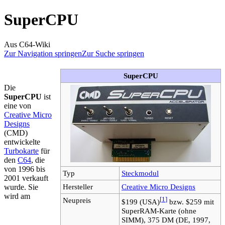
SuperCPU
Aus C64-Wiki
Zur Navigation springen
Zur Suche springen
SuperCPU
Die
SuperCPU
ist
eine von
Creative Micro
Designs
(CMD)
entwickelte
Turbokarte
für
den
C64
, die
von 1996 bis
Typ
Steckmodul
2001 verkauft
Hersteller
Creative Micro Designs
wurde. Sie
wird am
Neupreis
[
1
]
$199 (USA)
bzw. $259 mit
SuperRAM-Karte (ohne
SIMM), 375 DM (DE, 1997,