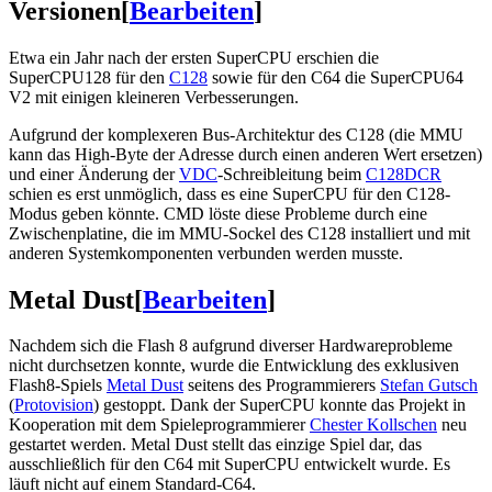
Versionen
[
Bearbeiten
]
Etwa ein Jahr nach der ersten SuperCPU erschien die
SuperCPU128 für den
C128
sowie für den C64 die SuperCPU64
V2 mit einigen kleineren Verbesserungen.
Aufgrund der komplexeren Bus-Architektur des C128 (die MMU
kann das High-Byte der Adresse durch einen anderen Wert ersetzen)
und einer Änderung der
VDC
-Schreibleitung beim
C128DCR
schien es erst unmöglich, dass es eine SuperCPU für den C128-
Modus geben könnte. CMD löste diese Probleme durch eine
Zwischenplatine, die im MMU-Sockel des C128 installiert und mit
anderen Systemkomponenten verbunden werden musste.
Metal Dust
[
Bearbeiten
]
Nachdem sich die Flash 8 aufgrund diverser Hardwareprobleme
nicht durchsetzen konnte, wurde die Entwicklung des exklusiven
Flash8-Spiels
Metal Dust
seitens des Programmierers
Stefan Gutsch
(
Protovision
) gestoppt. Dank der SuperCPU konnte das Projekt in
Kooperation mit dem Spieleprogrammierer
Chester Kollschen
neu
gestartet werden. Metal Dust stellt das einzige Spiel dar, das
ausschließlich für den C64 mit SuperCPU entwickelt wurde. Es
läuft nicht auf einem Standard-C64.