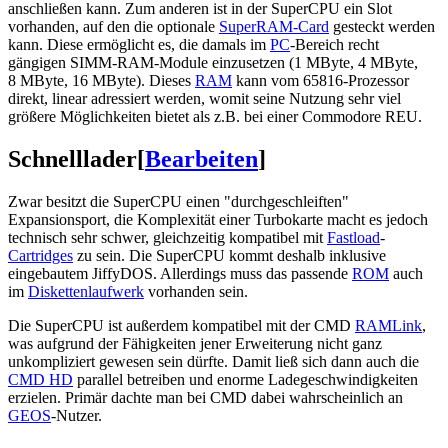
anschließen kann. Zum anderen ist in der SuperCPU ein Slot
vorhanden, auf den die optionale
SuperRAM-Card
gesteckt werden
kann. Diese ermöglicht es, die damals im
PC
-Bereich recht
gängigen SIMM-RAM-Module einzusetzen (1 MByte, 4 MByte,
8 MByte, 16 MByte). Dieses
RAM
kann vom 65816-Prozessor
direkt, linear adressiert werden, womit seine Nutzung sehr viel
größere Möglichkeiten bietet als z.B. bei einer Commodore REU.
Schnelllader
[
Bearbeiten
]
Zwar besitzt die SuperCPU einen "durchgeschleiften"
Expansionsport, die Komplexität einer Turbokarte macht es jedoch
technisch sehr schwer, gleichzeitig kompatibel mit
Fastload
-
Cartridges
zu sein. Die SuperCPU kommt deshalb inklusive
eingebautem JiffyDOS. Allerdings muss das passende
ROM
auch
im
Diskettenlaufwerk
vorhanden sein.
Die SuperCPU ist außerdem kompatibel mit der CMD
RAMLink
,
was aufgrund der Fähigkeiten jener Erweiterung nicht ganz
unkompliziert gewesen sein dürfte. Damit ließ sich dann auch die
CMD HD
parallel betreiben und enorme Ladegeschwindigkeiten
erzielen. Primär dachte man bei CMD dabei wahrscheinlich an
GEOS
-Nutzer.