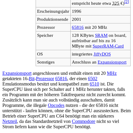
[
2
]
entspricht heute etwa
325
€)
Erscheinungsjahr
1996
Produktionsende
2001
Prozessor
65816
mit 20 MHz
Speicher
128 KBytes
SRAM
on board,
aufrüstbar auf bis zu 16
MByte mit
SuperRAM-Card
OS
integriertes
JiffyDOS
Sonstiges
Anschluss an
Expansionsport
Expansionsport
angeschlossen und enthält einen mit 20
MHz
getakteten 16-
Bit
-
Prozessor
65816
, der einen
6502
Emulationsmodus besitzt und kompatibel zum
6510
ist. Die
SuperCPU lässt sich per Schalter auf 1 MHz herunter takten, falls
ein Programm mit der höheren Taktfrequenz nicht zurecht kommt.
Zusätzlich kann man sie auch vollständig ausschalten, damit
Programme, die illegale
Opcodes
nutzen - die der 65816 nicht
unterstützt - laufen können, ohne die SuperCPU auszustecken. Beim
Betrieb einer SuperCPU am C64 benötigt man ein stärkeres
Netzteil
, da das Standardnetzteil von
Commodore
nicht so viel
Strom liefern kann wie die SuperCPU benötigt.