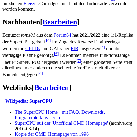
nützlichen
Freezer
-Cartridges nicht mit der Turbokarte verwendet
werden konnten.
Nachbauten
[
Bearbeiten
]
Benutzer
toms01
aus dem
Forum64
hat 2021/2022 eine 1:1-Replika
[
4
]
der SuperCPU gebaut.
Im Zuge des Reverse Engineerings
[
5
]
wurden die
CPLDs
und GALs per
FIB
ausgelesen
und die
[
6
]
vierlagige Platine geröntgt.
Es konnten mehrere funktionsfähige
[
7
]
"neue" SuperCPUs hergestellt werden
; einer größeren Serie steht
allerdings unter anderem die schlechte Verfügbarkeit diverser
[
8
]
Bauteile entgegen.
Weblinks
[
Bearbeiten
]
Wikipedia: SuperCPU
The SuperCPU Home - mit FAQ, Downloads,
Programmierkurs u.v.m.
SuperCPU auf der 'Unofficial CMD Homepage'
(archive.org,
2016-03-14)
Kopie der CMD-Homepage von 1996